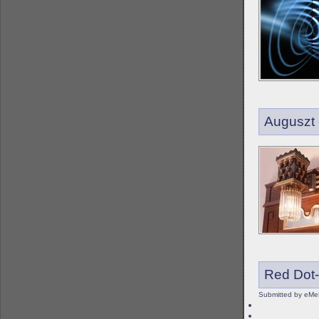
Auguszt
Red Dot-
Submitted by eMe