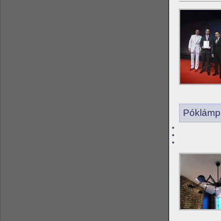
Póklámpa 