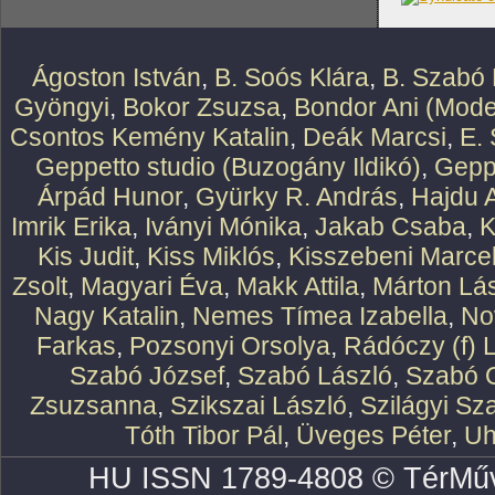
Ágoston István
,
B. Soós Klára
,
B. Szabó 
Gyöngyi
,
Bokor Zsuzsa
,
Bondor Ani (Mode
Csontos Kemény Katalin
,
Deák Marcsi
,
E.
Geppetto studio (Buzogány Ildikó)
,
Geppe
Árpád Hunor
,
Gyürky R. András
,
Hajdu 
Imrik Erika
,
Iványi Mónika
,
Jakab Csaba
,
K
Kis Judit
,
Kiss Miklós
,
Kisszebeni Marcel
Zsolt
,
Magyari Éva
,
Makk Attila
,
Márton Lász
Nagy Katalin
,
Nemes Tímea Izabella
,
No
Farkas
,
Pozsonyi Orsolya
,
Rádóczy (f) 
Szabó József
,
Szabó László
,
Szabó O
Zsuzsanna
,
Szikszai László
,
Szilágyi Sz
Tóth Tibor Pál
,
Üveges Péter
,
Uh
HU ISSN 1789-4808 © TérMűv