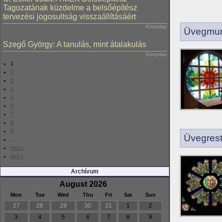
Tagozatának küzdelme a belsőépítész
tervezési jogosultság visszaállításáért
Könyvlap
Üvegmun
Szegő György: A tanulás, mint átalakulás
Könyvlap
1
2
3
4
5
6
7
8
9
Üvegrest
…
next ›
last »
Archívum
August 2026
Mon
Tue
Wed
Thu
Fri
Sat
Sun
27
28
29
30
31
1
2
3
4
5
6
7
8
9