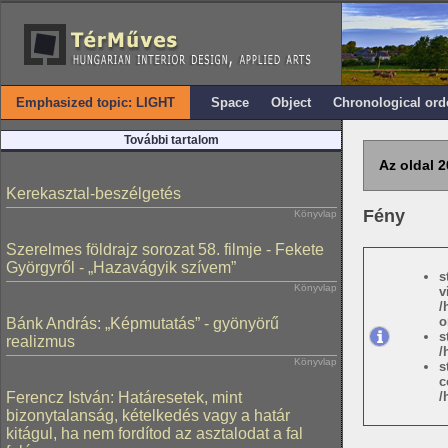
Emphasized topic: LIGHT
Space
Object
Chronological ord
További tartalom
Az oldal 2
Kerekasztal-beszélgetés
Fény
Könyvlap
Szerelmes földrajz sorozat 58. filmje - Fekete
Györgyről - „Hazavágyik szívem”
s
Könyvlap
v
/
o
Bánk András: „Képmutatás” - gyönyörű
s
realizmus
/
Könyvlap
s
c
Ferencz István: Határesetek, mint
/
bizonytalanság, kételkedés vagy a határ
kitágul, ha nem fordítod az asztalodat a fal