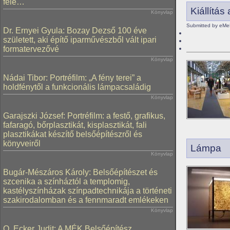
felé…
Kiállítá
Könyvlap
Submitted by eMe
Dr. Ernyei Gyula: Bozay Dezső 100 éve
született, aki építő iparművészből vált ipari
formatervezővé
Könyvlap
Nádai Tibor: Portréfilm: „A fény terei” a
holdfénytől a funkcionális lámpacsaládig
Könyvlap
Garajszki József: Portréfilm: a festő, grafikus,
fafaragó, bőrplasztikát, kisplasztikát, fali
plasztikákat készítő belsőépítészről és
könyveiről
Lámpa
Könyvlap
Bugár-Mészáros Károly: Belsőépítészet és
szcenika a színháztól a templomig,
kastélyszínházak színpadtechnikája a történeti
szakirodalomban és a fennmaradt emlékeken
Könyvlap
O. Ecker Judit: A MÉK Belsőépítész