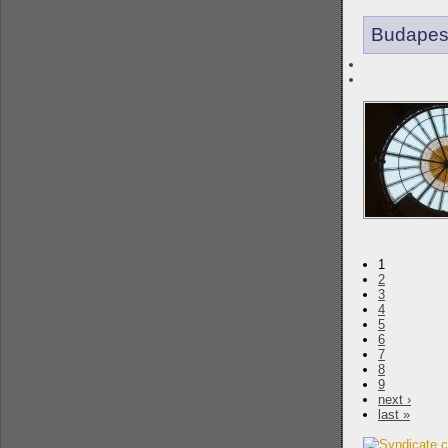
Budapes
1
2
3
4
5
6
7
8
9
next ›
last »