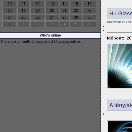
10
11
12
13
14
15
16
17
18
19
20
21
22
23
Hu Glas
24
25
26
27
28
29
30
Submitted by eMe
31
1
2
3
4
5
6
Who's online
Időpont:
20
There are currently
0 users
and
134 guests
online.
A fényjá