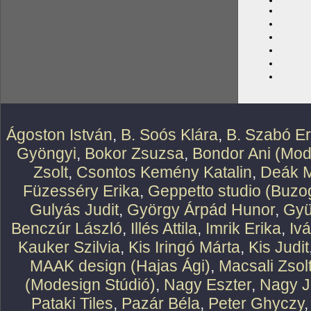
Ágoston István
,
B. Soós Klára
,
B. Szabó E
Gyöngyi
,
Bokor Zsuzsa
,
Bondor Ani (Mod
Zsolt
,
Csontos Kemény Katalin
,
Deák M
Füzesséry Erika
,
Geppetto studio (Buzog
Gulyás Judit
,
György Árpád Hunor
,
Gyü
Benczúr László
,
Illés Attila
,
Imrik Erika
,
Iv
Kauker Szilvia
,
Kis Iringó Márta
,
Kis Judit
MAAK design (Hajas Ági)
,
Macsali Zsol
(Modesign Stúdió)
,
Nagy Eszter
,
Nagy J
Pataki Tiles
,
Pazár Béla
,
Peter Ghyczy