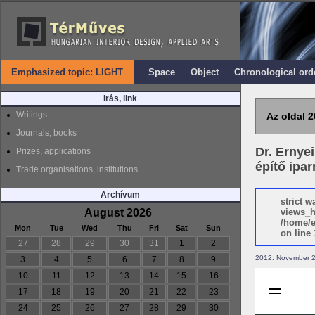
Emphasized topic: LIGHT
Space
Object
Chronological ord
Irás, link
Writings
Az oldal 2
Journals, books
Dr. Ernye
Prizes, applications
építő ipa
Trade organisations, institutions
Archívum
strict 
August 2026
views_h
/home/e
Mon
Tue
Wed
Thu
Fri
Sat
Sun
on line 
27
28
29
30
31
1
2
2012. November 2
3
4
5
6
7
8
9
10
11
12
13
14
15
16
17
18
19
20
21
22
23
24
25
26
27
28
29
30