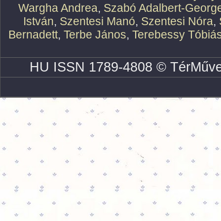
Wargha Andrea
,
Szabó Adalbert-Georg
István
,
Szentesi Manó
,
Szentesi Nóra
,
Bernadett
,
Terbe János
,
Terebessy Tóbiá
HU ISSN 1789-4808 © TérMűve