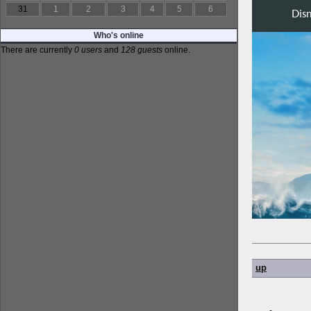
31
1
2
3
4
5
6
Who's online
There are currently
0 users
and
128 guests
online.
up