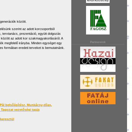
 generációk között.
zelésünk szerint az adott korcsoportból
, tervtanács, prezentáció, együtt dolgozás
 között az adott kor szakmagyakorlásáról. A
Partnereink
nék megfelelő irányba. Minden egységet egy
képes formában eredeti terveket is bemutatnánk.
ál belsőépítész, Munkácsy-díjas,
Tagozat vezetőségi tagja
keresztül