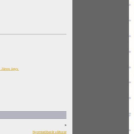
s János ügyv.
»
Nyomtatóbarát változat