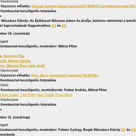
. Kávészünet
5. Szponzor előadás:
Kaszab Gergely faipari ügyvezető (WÜRTH Szereléstechnikai Kft.
. Kerekasztal-beszélgetés folytatása
a
r Mészáros Károly: Az Építészeti Múzeum jelene és jövője, különös tekintettel a belső
zet kapcsolatának függvényében
2/1
és
2/2
mber 10. (szombat)
eggeli
 Kerekasztal-beszélgetés, moderátor: Mátrai Péter
a,
Somogyi Pál
,
szló,
Szenes István
,
bor,
Magyari Éva,
Láng Judit
. Kávészünet
5. Szponzor előadás:
Kiss János ügyvezető igazgató (M+M Kft.)
. Kerekasztal-beszélgetés folytatása
. Ebéd
5. Kerekasztal-beszélgetés, moderátorok: Ferkai András, Mátrai Péter
Léder Zoltán, Tóth Péter, Kiss Dániel, Pósa Viktor
. Kávészünet
. Kerekasztal-beszélgetés folytatása
a
mber 11. (vasárnap)
eggeli
Kerekasztal-beszélgetés, moderátor: Fekete György, Bugár Mészáros Károly
2/1
és
2/2
 mindenki