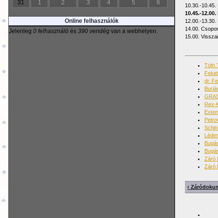
31
1
2
3
4
5
6
10.30.-10.45.
10.45.-12.00.
Online felhasználók
12.00.-13.30.
14.00. Csopor
Jelenleg
0 felhasználó
és
390 vendég
van a webhelyen.
15.00. Vissza
Tóth 
Feket
dr. F
Buriá
GRASS
Rex-K
Exten
Petro
Schin
Léder
Bugár
Bugár
Záró 
Záró 
‹ Záródok