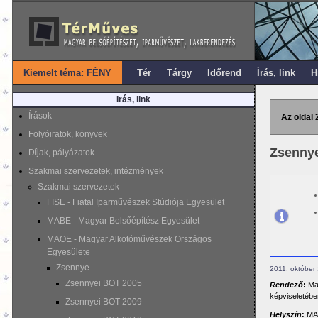
Kiemelt téma: FÉNY
Tér
Tárgy
Időrend
Írás, link
H
Irás, link
Írások
Az oldal 
Folyóiratok, könyvek
Zsennye
Díjak, pályázatok
Szakmai szervezetek, intézmények
Szakmai szervezetek
FISE - Fiatal Iparművészek Stúdiója Egyesület
MABE - Magyar Belsőépítész Egyesület
MAOE - Magyar Alkotóművészek Országos
Egyesülete
Zsennye
2011. október
Zsennyei BOT 2005
Rendező
:
Mag
képviseletébe
Zsennyei BOT 2009
Helyszín
:
MAK