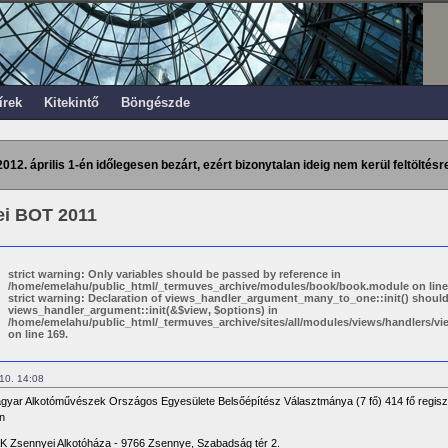
írek
Kitekintő
Böngészde
2012. április 1-én időlegesen bezárt, ezért bizonytalan ideig nem kerül feltöltésre
i BOT 2011
strict warning: Only variables should be passed by reference in
/home/emelahu/public_html/_termuves_archive/modules/book/book.module on line
strict warning: Declaration of views_handler_argument_many_to_one::init() shoul
views_handler_argument::init(&$view, $options) in
/home/emelahu/public_html/_termuves_archive/sites/all/modules/views/handlers/
on line 169.
 10. 14:08
yar Alkotóművészek Országos Egyesülete Belsőépítész Választmánya (7 fő) 414 fő regiszt
n
 Zsennyei Alkotóháza - 9766 Zsennye, Szabadság tér 2.