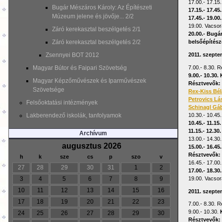
17.00.- 17.15
Bugár Mészáros Károly: Az Építészeti
17.15.- 17.4
Múzeum jelene és jövője... 2/2
17.45.- 19.00
19.00. Vacsor
Záró kerekasztal beszélgetés 2/1
20.00.- Bugá
belsőépítés
Záró kerekasztal beszélgetés 2/2
2011. szepte
Zsennyei BOT 2012
7.00.- 8.30. R
Magyar Bútor és Faipari Szövetség
9.00.- 10.30.
Magyar Képzőművészek és Iparművészek
Résztvevők:
Szövetsége
Rex-Kiss Bél
Petrovics Lá
Felsőoktatási intézmények
Schinagl Gá
10.30.- 10.45
Lakberendező iskolák, tanfolyamok
10.45.- 11.1
11.15.- 12.30
Archívum
13.00.- 14.30
augusztus 2026
15.00.- 16.4
Résztvevők:
h
k
sze
cs
p
szo
v
16.45.- 17.00
27
28
29
30
31
1
2
17.00.- 18.30
19.00. Vacsor
3
4
5
6
7
8
9
10
11
12
13
14
15
16
2011. szepte
17
18
19
20
21
22
23
7.00.- 8.30. R
9.00.- 10.30.
24
25
26
27
28
29
30
Résztvevők: