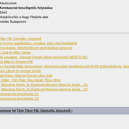
 Kávészünet
 Kerekasztal-beszélgetés folytatása
 Ebéd
tképkészítés a Nagy Platánfa alatt
indulás Budapestre
Tibor Pál: Üdvözlés, köszöntő
e György belsőépítész: A múltról, mint a jövő feltételéről
erkai András: Belsőépítészet generációkon keresztül
n Judit és Mikó Sándor
 vasalatok - Kaszab Gergely faipari ügyvezető (WÜRTH Kft.)
is Béla és Somogyi Pál
zo feszített fóliás álmennyezet. Magyarországon forgalmazza:M+M Kft Székesfehérvár, Kis
vics László és Szenes István
agl Gábor, Magyari Éva és Láng Judit
 Zoltán, Tóth Péter, Kiss Dániel, Pósa Viktor
 Mészáros Károly: Az Építészeti Múzeum jelene és jövője... 2/1
 Mészáros Károly: Az Építészeti Múzeum jelene és jövője... 2/2
kerekasztal beszélgetés 2/1
kerekasztal beszélgetés 2/2
umentum
fel
Tóth Tibor Pál: Üdvözlés, köszöntő ›