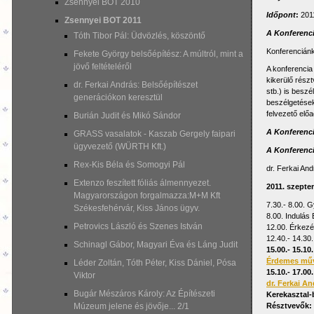
Zsennyei BOT 2010
Időpont
:
201
Zsennyei BOT 2011
A Konferenci
Tóth Tibor Pál: Üdvözlés, köszöntő
Konferenciánk
Fekete György belsőépítész: A múltról, mint a
jövő feltételéről
A konferencia
kikerülő rész
dr. Ferkai András: Belsőépítészet
stb.) is besz
generációkon keresztül
beszélgetések
felvezető előa
Burián Judit és Mikó Sándor
A Konferenci
GRASS vasalatok - Kaszab Gergely faipari
ügyvezető (WÜRTH Kft.)
A Konferenc
Rex-Kis Béla és Somogyi Pál
dr. Ferkai An
Extenzo feszített fóliás álmennyezet.
2011. szepte
Magyarországon forgalmazza:M+M Kft
7.30.- 8.00. 
Székesfehérvár, Kiss János ügyv.
8.00. Indulás
Petrovics László és Szenes István
12.00. Érkezé
12.40.- 14.30
Schinagl Gábor, Magyari Éva és Láng Judit
15.00.- 15.10
Érdemes művé
Léder Zoltán, Tóth Péter, Kiss Dániel, Pósa
15.10.- 17.00
Viktor
dr. Ferkai A
Bugár Mészáros Károly: Az Építészeti
Kerekasztal-
Résztvevők:
Múzeum jelene és jövője... 2/1