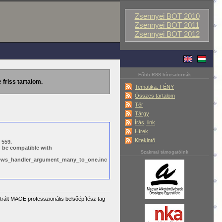
Zsennyei BOT 2010
Zsennyei BOT 2011
Zsennyei BOT 2012
Főbb RSS hírcsatornák
 friss tartalom.
Tematika: FÉNY
Összes tartalom
Tér
Tárgy
Írás, link
Hírek
Kitekintő
 559.
d be compatible with
Szakmai támogatóink
views_handler_argument_many_to_one.inc
rált MAOE professzionális belsőépítész tag