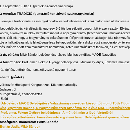
1. szeptember 9-10-11. (péntek-szombat-vasárnap)
a mottója
:
TRADÍCIÓ (generációkon átívelő szakmagyakorlat)
 témája a tradicionális és mai gyakorlatok és különbözőségek szakmatörténeti áttekintése a
 két délelőttjét és két délutánját egy-egy 3-6 fős beszélgető csoport köré szervezzük. Elkép
tvevők, a konkrét munkák bemutatásán túl, a napi gyakorlatról (tervezőirodák, munkaszerzés
élnek. Célunk, hogy a hagyományos előadásokon túllépve diskurzus alakuljon ki a résztvevők
be a hallgatóságnak is lehetősége lesz bekapcsolódni, de a diskurzust a moderátorok terel
dás indít az adott szakmai hátteret bemutatva, illetve illusztrálásként tablókon, és vetített 
a tb. elnöke
:
Mikó Sándor belsőépítész, 2x-es Munkácsy-díjas, MAOE Nagydíjas
ia fővédnökei:
Prof. emer. Fekete György belsőépítész, Munkácsy-díjas, Érdemes művész
drás építészettörténész, tanszékvezető egyetemi tanár
mber 9. (péntek)
Gyülekezés /Budapesti Kongresszusi Központ parkolója/
 Budapestről
s, regisztráció, szobaelosztás
. Ebéd
.
Üdvözlés, a MAOE Belsőépítész Választmánya nevében köszöntőt mond Tóth Tibor P
sz, egyetemi docens, a Magyar Művészeti Akadémia tagja és a MAOE Iparművészeti 
.
Prof. emer. Fekete György belsőépítész: A múltról, mint a jövő feltételéről
ndrás építészettörténész, tanszékvezető egyetemi tanár: Belsőépítészet generációkon 
beszélgetés, moderátor: Ferkai András
Burián Judit, Mikó Sándor