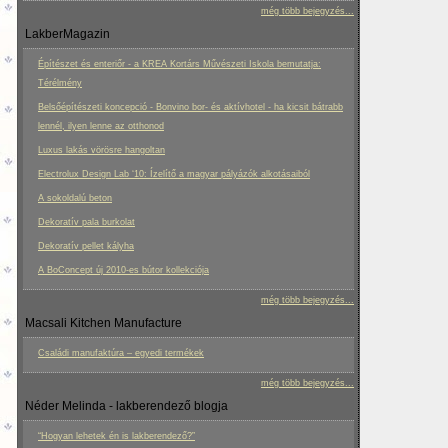
még több bejegyzés...
LakberMagazin
Építészet és enteriőr - a KREA Kortárs Művészeti Iskola bemutatja:
Térélmény
Belsőépítészeti koncepció - Bonvino bor- és aktívhotel - ha kicsit bátrabb
lennél, ilyen lenne az otthonod
Luxus lakás vörösre hangoltan
Electrolux Design Lab ‘10: Ízelítő a magyar pályázók alkotásaiból
A sokoldalú beton
Dekoratív pala burkolat
Dekoratív pellet kályha
A BoConcept új 2010-es bútor kollekciója
még több bejegyzés...
Macsali Kitchen Manufacture
Családi manufaktúra – egyedi termékek
még több bejegyzés...
Néder Melinda - lakberendező blogja
“Hogyan lehetek én is lakberendező?”