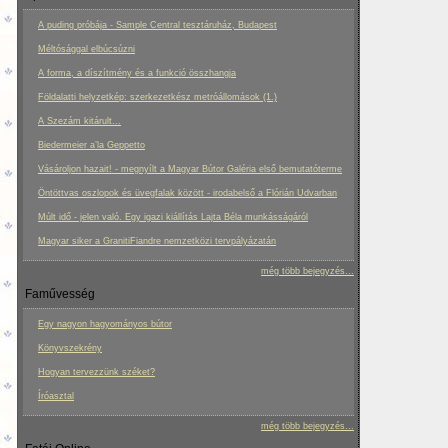
A puding próbája - Sample Central tesztáruház, Budapest
Méltósággal elbúcsúzni
A forma, a díszítmény és a funkció összhangja
Földalatti helyzetkép: szerkezetkész metróállomások (1.)
A Szezám kitárult...
Biedermeier a’la Geppetto
Vásároljon hazait! - megnyílt a Magyar Bútor Galéria első bemutatóterme
Öntöttvas oszlopok és üvegfalak között - irodabelső a Flórián Udvarban
Múlt idő - jelen való. Egy igazi kiállítás Lajta Béla munkásságáról
Magyar siker a GranitiFiandre nemzetközi tervpályázatán
még több bejegyzés...
Faművesség
Egy nagyon hagyományos bútor
Könyvszekrény
Hogyan tervezzünk széket?
Íróasztal
még több bejegyzés...