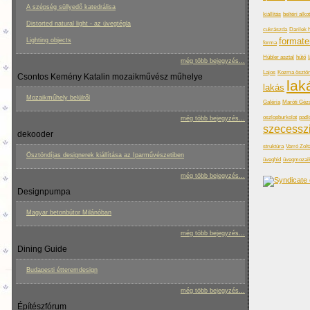
A szépség süllyedő katedrálisa
kiállítás
beltéri alko
Distorted natural light - az üvegtégla
cukrászda
Darilek 
formate
Lighting objects
forma
Hübler asztal
hűtő
még több bejegyzés...
Lajos
Kozma ösztön
Csontos Kemény Katalin mozaikművész műhelye
lak
lakás
Mozaikműhely belülről
Galéria
Maróti Géz
oszlopburkolat
padl
még több bejegyzés...
szecessz
dekooder
struktúra
Varró Zolt
Ösztöndíjas designerek kiállítása az Iparművészetiben
üveghíd
üvegmozai
még több bejegyzés...
Designpumpa
Magyar betonbútor Milánóban
még több bejegyzés...
Dining Guide
Budapesti étteremdesign
még több bejegyzés...
Építészfórum