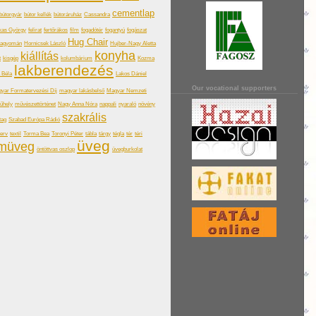
cementlap
bútorgyár
bútor kellék
bútoráruház
Cassandra
kas György
felirat
fertőrákos
film
fogadótér
fogantyú
fogászat
Hug Chair
hagyomán
Hornicsek László
Hujber-Nagy Aletta
konyha
kiállítás
t
kisgép
kolumbárium
Kozma
lakberendezés
a Béla
Lakos Dániel
Our vocational supporters
yar Formatervezési Díj
magyar lakásbelső
Magyar Nemzeti
űhely
művészettörténet
Nagy Anna Nóra
nappali
nyaraló
növény
szakrális
tag
Szabad Európa Rádió
terv
textil
Torma Bea
Toronyi Péter
tábla
tárgy
tégla
tér
téri
üveg
omüveg
öntöttvas oszlop
üvegburkolat