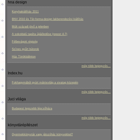
hna design
Konyhakiállítás 2011
BNV 2010 és Tér-forma-design lakberendezési kiállítás
Múlt századi jövő a jelenben
A sokoldalú tapéta újjáéledése (repost 4-7)
Félbevágott régiség
Színes gyűrt bútorok
Ház Törökbálinton
még több bejegyzés...
Index.hu
Fokhagymából gyúrt mátrixvilág a sivatag közepén
még több bejegyzés...
Juci világa
Budapest legszebb lépcsőháza
még több bejegyzés...
könyvtárépítészet
Gyermekkönyvtár vagy játszóház könyvekkel?