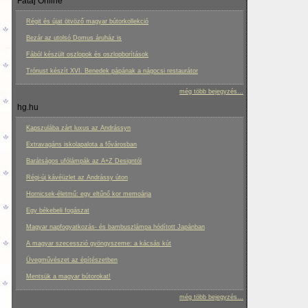
Fatáj Online
Régit és újat ötvöző magyar bútorkollekció
Bezár az utolsó Domus áruház is
Fából készült oszlopok és oszlopborítások
Trónust készít XVI. Benedek pápának a nágocsi restaurátor
még több bejegyzés...
hg.hu
Kapszulába zárt luxus az Andrássyn
Extravagáns iskolapalota a fővárosban
Barátságos ufólámpák az A+Z Designtól
Régi-új kávéüzlet az Andrássy úton
Hornicsek-életmű: egy eltűnő kor memoárja
Egy békebeli fogászat
Magyar napfogyatkozás- és bambuszlámpa hódított Japánban
A magyar szecesszió gyöngyszeme: a kácsás kút
Üvegművészet az építészetben
Mentsük a magyar bútorokat!
még több bejegyzés...