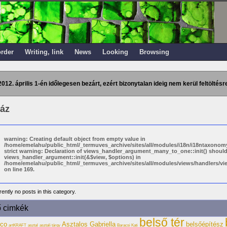
order
Writing, link
News
Looking
Browsing
2012. április 1-én időlegesen bezárt, ezért bizonytalan ideig nem kerül feltöltésre
áz
warning: Creating default object from empty value in
/home/emelahu/public_html/_termuves_archive/sites/all/modules/i18n/i18ntaxonomy
strict warning: Declaration of views_handler_argument_many_to_one::init() shoul
views_handler_argument::init(&$view, $options) in
/home/emelahu/public_html/_termuves_archive/sites/all/modules/views/handlers/
on line 169.
ently no posts in this category.
ő cimkék
belső tér
eco
Asztalos Gabriella
belsőépítész
artKRAFT
asztal
asztali tárgy
Baracsi Kati