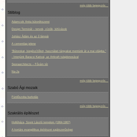
még több bejegyzés...
Stilblog
Adamcsik Anita bútorékszerei
Design Terminál – tervek, víziók, kihívások
Juhász Ádám és az ő lámpái
A cementlap jelene
“Bútorokat, kiegészítőket, használati tárgyakat mentünk át a mai világba.”
- Interjúnk Baracsi Katival, az Artkraft tulajdonosával
Sporaarchitects – Fővám tér
Na-Ja
még több bejegyzés...
Szabó Ági mozaik
Fürdőszoba burkolás
még több bejegyzés...
Szakrális építészet
Hollóháza, Szent László templom (1964-1967)
A kortárs evangélikus építészet sajátszerűségei