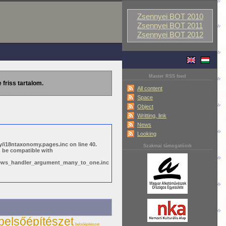
Zsennyei BOT 2010
Zsennyei BOT 2011
Zsennyei BOT 2012
Master RSS feed
 friss tartalom.
All content
Space
Object
Writting, link
News
Looking
/i18ntaxonomy.pages.inc on line 40.
Szakmai támogatóink
d be compatible with
views_handler_argument_many_to_one.inc
belsőépítészet
belsőépítészet