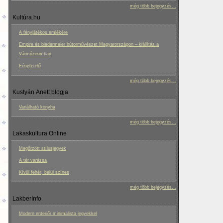
még több bejegyzés...
Kultúra.hu
A fényjátékos emlékére
Empire és biedermeier bútorművészet Magyarországon – kiállítás a
Vármúzeumban
Fényterelő
még több bejegyzés...
Kustyán Anett blogja
Variálható konyha
még több bejegyzés...
Lakaskultura Online
Megőrzött stílusjegyek
A tér varázsa
Kívül fehér, belül színes
még több bejegyzés...
LakberInfo
Modern enteriőr minimalista jegyekkel