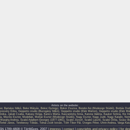
Artists on the website:
or
,
Bartalus Ildikó
,
Beke Mátyás
,
Bokor Gyöngyi
,
Bokor Zsuzsa
,
Bondor Ani (Modesign Stúdió)
,
Borbás Dor
zesséry Erika
,
Geppetto studio (Buzogány Ildikó)
,
Geppetto studio (Elek Márton)
,
Geppetto studio (Elek Má
ónika
,
Jakab Csaba
,
Kakasy Kinga
,
Kanics Márta
,
Kaszanitzky Anna
,
Katona Valéria
,
Kauker Szilvia
,
Kis Ir
la
,
Mezősi Eszter
,
Modellab
,
Molnár Eszter (Modesign Stúdió)
,
Nagy Eszter
,
Nagy Judit
,
Nagy Katalin
,
Neme
 Wargha Andrea
,
Szabó Adalbert-Georges (1877-1961)
,
Szabó József
,
Szabó László
,
Szabó Otília
,
Szász Bo
Terbe János
,
Terebessy Tóbiás
,
Tolnai Zsolt István
,
Tóth Tibor Pál
,
Üveges Péter
,
Uhrin Andrea
,
Varga Kata
SN 1789-4808 © TérMűves, 2007 |
impress
|
contact
|
copyrights and privacy policy
|
for de