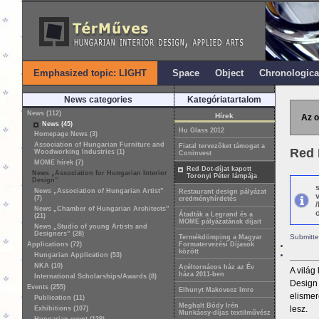
Emphasized topic: LIGHT
Space
Object
Chronologica
News categories
Kategóriatartalom
News (112)
Hírek
Az o
News (45)
Hu Glass 2012
Homepage News (3)
Association of Hungarian Furniture and
Fiatal tervezőket támogat a
Red 
Woodworking Industries (1)
Coninvest
MOME hírek (7)
Red Dot-díjat kapott
News „Association for Hungarian Interior
Toronyi Péter lámpája
Design”
News „Association of Hungarian Artist”
Restaurant design pályázat
(7)
eredményhírdetés
News „Chamber of Hungarian Architects”
o
Átadták a Legrand és a
(21)
MOME pályázatának díjait
News „Studio of young Artists and
Designers” (28)
Submitte
Termékdömping a Magyar
Applications (72)
Formatervezési Díjasok
között
Hungarian Application (53)
NKA (10)
Acéltornácos ház az Év
A világ
háza 2011-ben
International Scholarships/Awards (8)
Design
Events (255)
Elhunyt Makovecz Imre
elismer
Publication (11)
Meghalt Bódy Irén
lesz.
Exhibitions (107)
Munkácsy-díjas textilművész