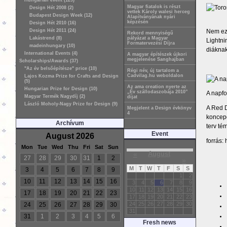
Hungarian event (129)
Magyar fiatalok is részt
Design Hét 2008 (2)
vettek Károly walesi herceg
Budapest Design Week (12)
Alapítványának nyári
képzésén
Design Hét 2010 (16)
Nem ez 
Design Hét 2011 (24)
Rekord mennyiségű
Lakástrend (8)
pályázat a Magyar
Lightni
Formatervezési Díjra
madeinhungary (10)
diáknak
International Events (4)
A magyar építészek újkori
megjelenése Sanghajban
Scholarships/Awards (37)
"Az év belsőépítésze" price (10)
Régi név, új tartalom a
Cadvilag.hu weboldalon
Lajos Kozma Prize for Crafts and Design
(5)
Az ama creation nyerte az
Hungarian Prize for Design (10)
„Év szállodaszobája 2010”
A napfo
Magyar Termék Nagydíj (2)
díjat
László Moholy-Nagy Prize for Design (9)
A Red D
Megjelent a Design évkönyv
4
koncepc
Archívum
terv té
Event
August 2026
forrás:
Mon
Tue
Wed
Thu
Fri
Sat
Sun
«
August
27
28
29
30
31
1
2
»
M
T
W
T
F
S
S
3
4
5
6
7
8
9
1
2
10
11
12
13
14
15
16
3
4
5
6
7
8
9
10
11
12
13
14
15
16
17
18
19
20
21
22
23
17
18
19
20
21
22
23
24
25
26
27
28
29
30
24
25
26
27
28
29
30
31
31
1
2
3
4
5
6
Fresh news