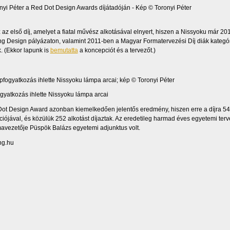
az első díj, amelyet a fiatal művész alkotásával elnyert, hiszen a Nissyoku már 20
ng Design pályázaton, valamint 2011-ben a Magyar Formatervezési Díj diák kategóri
. (Ekkor lapunk is
bemutatta
a koncepciót és a tervezőt.)
gyatkozás ihlette Nissyoku lámpa arcai
ot Design Award azonban kiemelkedően jelentős eredmény, hiszen erre a díjra 54
iójával, és közülük 252 alkotást díjaztak. Az eredetileg harmad éves egyetemi ter
mavezetője Püspök Balázs egyetemi adjunktus volt.
 hg.hu