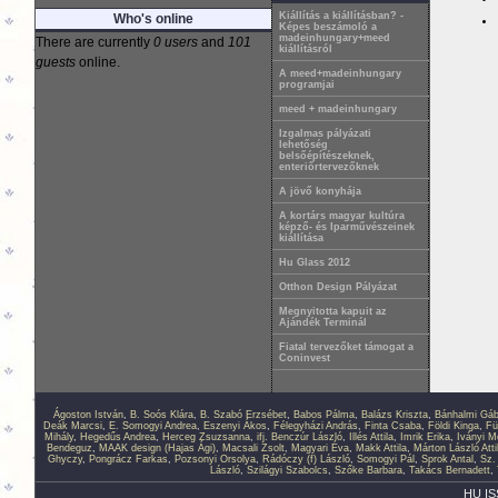
Kiállítás a kiállításban? -
Who's online
Képes beszámoló a
madeinhungary+meed
There are currently
0 users
and
101
kiállításról
guests
online.
A meed+madeinhungary
programjai
meed + madeinhungary
Izgalmas pályázati
lehetőség
belsőépítészeknek,
enteriőrtervezőknek
A jövő konyhája
A kortárs magyar kultúra
képző- és Iparművészeinek
kiállítása
Hu Glass 2012
Otthon Design Pályázat
Megnyitotta kapuit az
Ajándék Terminál
Fiatal tervezőket támogat a
Coninvest
Ágoston István
,
B. Soós Klára
,
B. Szabó Erzsébet
,
Babos Pálma
,
Balázs Kriszta
,
Bánhalmi Gáb
Deák Marcsi
,
E. Somogyi Andrea
,
Eszenyi Ákos
,
Félegyházi András
,
Finta Csaba
,
Földi Kinga
,
Fü
Mihály
,
Hegedűs Andrea
,
Herceg Zsuzsanna
,
ifj. Benczúr László
,
Illés Attila
,
Imrik Erika
,
Iványi M
Bendeguz
,
MAAK design (Hajas Ági)
,
Macsali Zsolt
,
Magyari Éva
,
Makk Attila
,
Márton László Atti
Ghyczy
,
Pongrácz Farkas
,
Pozsonyi Orsolya
,
Rádóczy (f) László
,
Somogyi Pál
,
Sprok Antal
,
Sz.
László
,
Szilágyi Szabolcs
,
Szőke Barbara
,
Takács Bernadett
,
HU IS