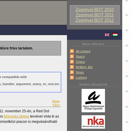
Zsennyei BOT 2010
Zsennyei BOT 2011
Zsennyei BOT 2012
Master RSS feed
tésre friss tartalom.
All content
Space
Object
Writting, link
News
e compatible with
Looking
ews_handler_argument_many_to_one.inc
Szakmai támogatóink
News
Fény
1. november 25-én, a Red Dot
ges
Nissyoku lámpa
tervével vívta ki az
nemzetközi piacon is megvásárolható