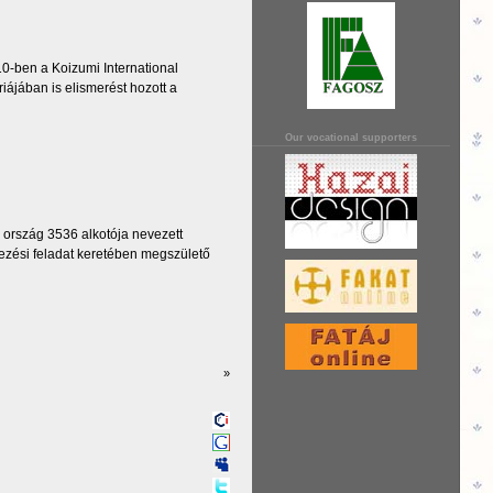
10-ben a Koizumi International
ájában is elismerést hozott a
Our vocational supporters
 ország 3536 alkotója nevezett
vezési feladat keretében megszülető
»