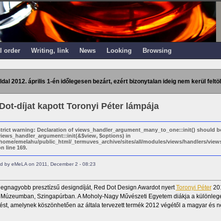
l order
Writing, link
News
Looking
Browsing
ldal 2012. április 1-én időlegesen bezárt, ezért bizonytalan ideig nem kerül feltöl
Dot-díjat kapott Toronyi Péter lámpája
strict warning: Declaration of views_handler_argument_many_to_one::init() should b
views_handler_argument::init(&$view, $options) in
/home/emelahu/public_html/_termuves_archive/sites/all/modules/views/handlers/vi
n line 169.
d by eMeLA on 2011, December 2 - 08:23
 legnagyobb presztízsű designdíját, Red Dot Design Awardot nyert
Toronyi Péter
201
 Múzeumban, Szingapúrban. A Moholy-Nagy Művészeti Egyetem diákja a különle
ést, amelynek köszönhetően az általa tervezett termék 2012 végétől a magyar és 