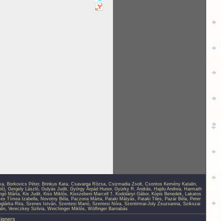
ka
,
Borkovics Péter
,
Brinkus Kata
,
Csavarga Rózsa
,
Csizmadia Zsolt
,
Csontos Kemény Katalin
,
té)
,
Gergely László
,
Gulyás Judit
,
György Árpád Hunor
,
Gyürky R. András
,
Hajdu Andrea
,
Harmath
ingó Márta
,
Kis Judit
,
Kiss Miklós
,
Kisszebeni Marcell †
,
Kodolányi Gábor
,
Kópis Benedek
,
Lakatos
s Tímea Izabella
,
Novotny Béla
,
Paczona Márta
,
Pataki Mátyás
,
Pataki Tiles
,
Pazár Béla
,
Peter
glárka Rita
,
Szenes István
,
Szentesi Manó
,
Szentesi Nóra
,
Szentirmai-Joly Zsuzsanna
,
Szikszai
lin
,
Vereczkey Szilvia
,
Weichinger Miklós
,
Wölfinger Barnabás
signers