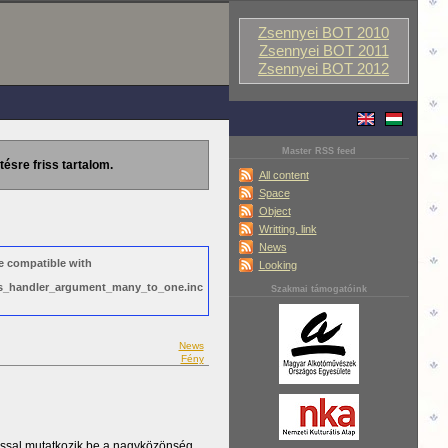
Zsennyei BOT 2010
Zsennyei BOT 2011
Zsennyei BOT 2012
Master RSS feed
tésre friss tartalom.
All content
Space
Object
Writting, link
News
e compatible with
Looking
ews_handler_argument_many_to_one.inc
Szakmai támogatóink
News
Fény
ással mutatkozik be a nagyközönség