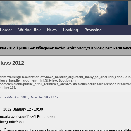
l order
Writing, link
News
Looking
Browsing
ldal 2012. április 1-én időlegesen bezárt, ezért bizonytalan ideig nem kerül feltöl
lass 2012
strict warning: Declaration of views_handler_argument_many_to_one::init() should b
views_handler_argument::init(&$view, $options) in
/home/emelahu/public_html/_termuves_archive/sites/all/modules/views/handlers/vi
n line 169.
d by eMeLA on 2011, December 29 - 17:19
t:
2012, January 12 - 19:00
nuárja az 'üvegről' szól Budapesten!
-üveg-művészet
r Üvegművészeti Társaság - hosszú idő után újra - nagyszabású csoportos kiállít