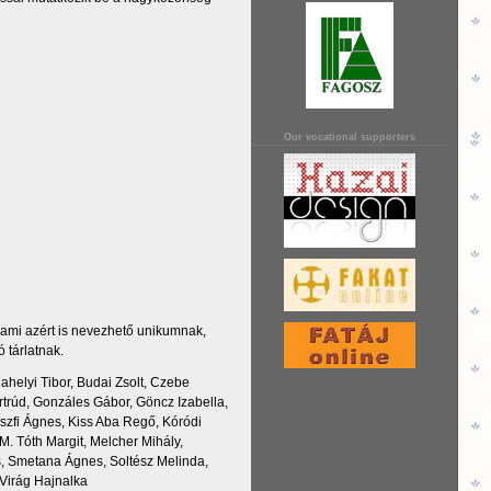
Our vocational supporters
 ami azért is nevezhető unikumnak,
 tárlatnak.
dahelyi Tibor, Budai Zsolt, Czebe
rtrúd, Gonzáles Gábor, Göncz Izabella,
szfi Ágnes, Kiss Aba Regő, Kóródi
M. Tóth Margit, Melcher Mihály,
, Smetana Ágnes, Soltész Melinda,
 Virág Hajnalka