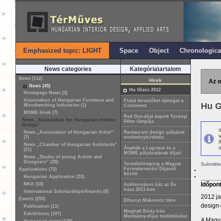
Emphasized topic: LIGHT
Space
Object
Chronologica
News categories
Kategóriatartalom
News (112)
Hírek
Az o
News (45)
Hu Glass 2012
Homepage News (3)
Association of Hungarian Furniture and
Fiatal tervezőket támogat a
Hu G
Woodworking Industries (1)
Coninvest
MOME hírek (7)
Red Dot-díjat kapott Toronyi
News „Association for Hungarian Interior
Péter lámpája
Design”
News „Association of Hungarian Artist”
Restaurant design pályázat
(7)
eredményhírdetés
News „Chamber of Hungarian Architects”
o
Átadták a Legrand és a
(21)
MOME pályázatának díjait
News „Studio of young Artists and
Designers” (28)
Termékdömping a Magyar
Submitte
Formatervezési Díjasok
Applications (72)
között
Hungarian Application (53)
Időpon
NKA (10)
Acéltornácos ház az Év
háza 2011-ben
International Scholarships/Awards (8)
2012 ja
Events (255)
Elhunyt Makovecz Imre
design
Publication (11)
Meghalt Bódy Irén
Exhibitions (107)
Munkácsy-díjas textilművész
A Magya