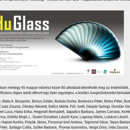
ításon mintegy 45 magyar művész közel 80 alkotását tekinthetik meg az érdeklődők,
 főváros régen adott otthont egy ilyen egységes, a kortárs üvegművészetet bemutató
ók: Balla A. Benjamin, Bohus Zoltán, Borbás Dorka, Borkovics Péter, Botos Péter, Bu
 Csala Zsuzsa, Dárday Nikolett, Edőcs Márta, Fűri Judit, Gáspár György, Gondán Ge
i Luca, Haba Erika, Hegyvári Bernadett, Jagadics Barbara, James Carcass, Kerté
na, Köblitz Birgit, L. Szabó Erzsébet, László Kyra, Lugossy Mária, Lukácsi László, 
Hajnal Auróra, Polyák János, Pozsonyi-Izsó Andrea, 'Sigmond Géza, Sipos Balázs
éter, Szilágyi Csilla, Szőke Barbara, Thomai Ioannidou, Varga Dóra, Vida Zsuzsa,