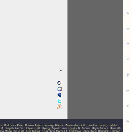
»
ka
,
Borkovics Péter
,
Brinkus Kata
,
Csavarga Rózsa
,
Csizmadia Zsolt
,
Csontos Kemény Katalin
,
té)
,
Gergely László
,
Gulyás Judit
,
György Árpád Hunor
,
Gyürky R. András
,
Hajdu Andrea
,
Harmath
ingó Márta
,
Kis Judit
,
Kiss Miklós
,
Kisszebeni Marcell †
,
Kodolányi Gábor
,
Kópis Benedek
,
Lakatos