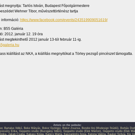
ítást megnyitja: Tarlós István, Budapest Főpolgármestere
beszédet Wehner Tibor, művészettörténész tartja
 információ:
https://www.facebook.com/events/243519909051619/
yszín: B55 Galéria
ó: 2012. január 12. 19 óra
ítást megtekinthető 2012 január 13-tól február 11-ig.
5galeria.hu
ass kiállítást az NKA, a kiállítás megnyitókat a Törley pezsgő pincészet támogatta.
Artists on the website:
or
,
Bartalus Ildikó
,
Beke Mátyás
,
Bokor Gyöngyi
,
Bokor Zsuzsa
,
Bondor Ani (Modesign Stúdió)
,
Borbás Dor
zesséry Erika
,
Geppetto studio (Buzogány Ildikó)
,
Geppetto studio (Elek Márton)
,
Geppetto studio (Elek Má
ónika
,
Jakab Csaba
,
Kakasy Kinga
,
Kanics Márta
,
Kaszanitzky Anna
,
Katona Valéria
,
Kauker Szilvia
,
Kis Ir