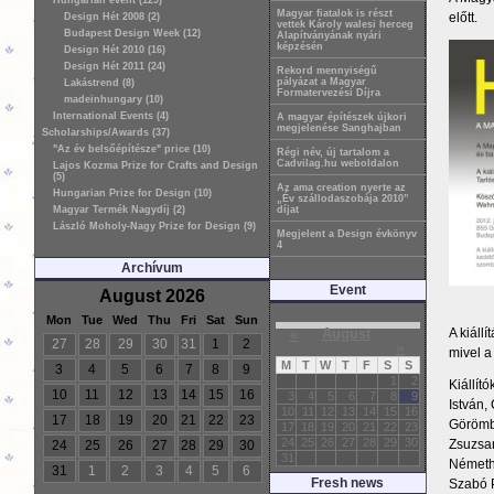
Hungarian event (129)
Magyar fiatalok is részt
előtt.
Design Hét 2008 (2)
vettek Károly walesi herceg
Budapest Design Week (12)
Alapítványának nyári
képzésén
Design Hét 2010 (16)
Design Hét 2011 (24)
Rekord mennyiségű
pályázat a Magyar
Lakástrend (8)
Formatervezési Díjra
madeinhungary (10)
International Events (4)
A magyar építészek újkori
megjelenése Sanghajban
Scholarships/Awards (37)
"Az év belsőépítésze" price (10)
Régi név, új tartalom a
Cadvilag.hu weboldalon
Lajos Kozma Prize for Crafts and Design
(5)
Az ama creation nyerte az
Hungarian Prize for Design (10)
„Év szállodaszobája 2010”
Magyar Termék Nagydíj (2)
díjat
László Moholy-Nagy Prize for Design (9)
Megjelent a Design évkönyv
4
Archívum
Event
August 2026
Mon
Tue
Wed
Thu
Fri
Sat
Sun
A kiáll
«
August
27
28
29
30
31
1
2
»
mivel a
M
T
W
T
F
S
S
3
4
5
6
7
8
9
1
2
Kiállít
10
11
12
13
14
15
16
3
4
5
6
7
8
9
István,
10
11
12
13
14
15
16
17
18
19
20
21
22
23
Görömbe
17
18
19
20
21
22
23
24
25
26
27
28
29
30
Zsuzsan
24
25
26
27
28
29
30
31
Németh 
31
1
2
3
4
5
6
Fresh news
Szabó P