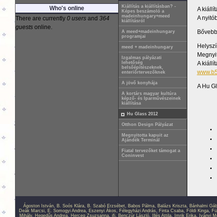
Kiállítás a kiállításban? -
Who's online
A kiáll
Képes beszámoló a
madeinhungary+meed
A nyitó
There are currently
0 users
and
364
kiállításról
guests
online.
Bővebb
A meed+madeinhungary
programjai
Hel
meed + madeinhungary
Megnyit
Izgalmas pályázati
A kiáll
lehetőség
belsőépítészeknek,
www.b5
enteriőrtervezőknek
A jövő konyhája
A Hu Gl
A kortárs magyar kultúra
képző- és Iparművészeinek
kiállítása
Hu Glass 2012
Otthon Design Pályázat
Megnyitotta kapuit az
Ajándék Terminál
Fiatal tervezőket támogat a
Coninvest
Ágoston István
,
B. Soós Klára
,
B. Szabó Erzsébet
,
Babos Pálma
,
Balázs Kriszta
,
Bánhalmi Gáb
Deák Marcsi
,
E. Somogyi Andrea
,
Eszenyi Ákos
,
Félegyházi András
,
Finta Csaba
,
Földi Kinga
,
Fü
Mihály
,
Hegedűs Andrea
,
Herceg Zsuzsanna
,
ifj. Benczúr László
,
Illés Attila
,
Imrik Erika
,
Iványi M