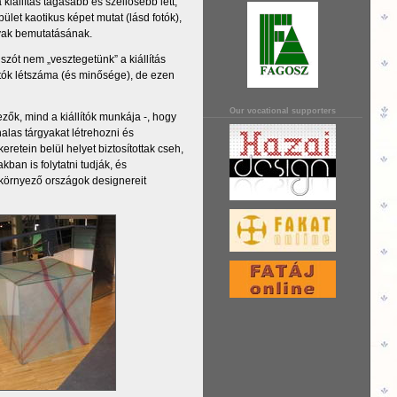
kiállítás tágasabb és szellősebb lett,
ület kaotikus képet mutat (lásd fotók),
gyak bemutatásának.
zót nem „vesztegetünk” a kiállítás
ítók létszáma (és minősége), de ezen
Our vocational supporters
ők, mind a kiállítók munkája -, hogy
alas tárgyakat létrehozni és
tein belül helyet biztosítottak cseh,
an is folytatni tudják, és
a környező országok designereit