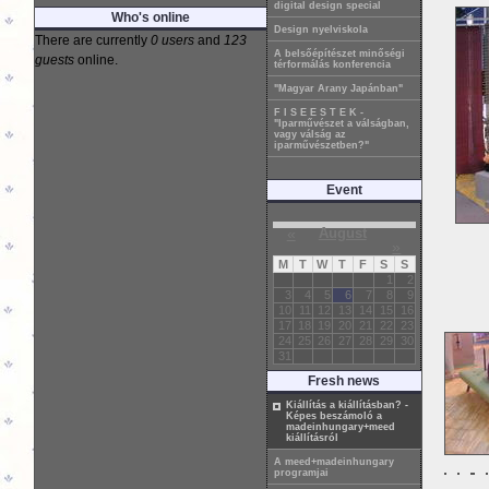
digital design special
Who's online
Design nyelviskola
There are currently
0 users
and
123
A belsőépítészet minőségi
guests
online.
térformálás konferencia
"Magyar Arany Japánban"
F I S E E S T E K -
"Iparművészet a válságban,
vagy válság az
iparművészetben?"
Event
«
August
»
M
T
W
T
F
S
S
1
2
3
4
5
6
7
8
9
10
11
12
13
14
15
16
17
18
19
20
21
22
23
24
25
26
27
28
29
30
31
Fresh news
Kiállítás a kiállításban? -
Képes beszámoló a
madeinhungary+meed
kiállításról
A meed+madeinhungary
programjai