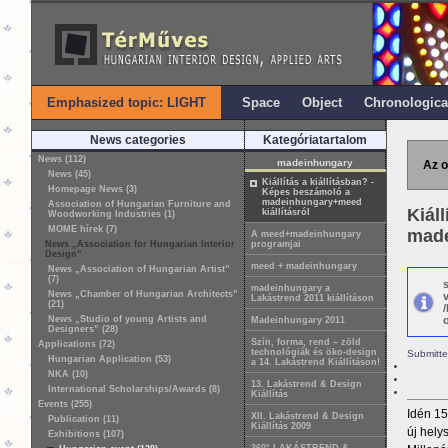
Emphasized topic: LIGHT
Space
Object
Chronologica
News categories
Kategóriatartalom
News (112)
madeinhungary
Az o
News (45)
Kiállítás a kiállításban? -
Homepage News (3)
Képes beszámoló a
madeinhungary+meed
Association of Hungarian Furniture and
Kiál
kiállításról
Woodworking Industries (1)
MOME hírek (7)
made
A meed+madeinhungary
News „Association for Hungarian Interior
programjai
Design”
meed + madeinhungary
News „Association of Hungarian Artist”
(7)
madeinhungary a
News „Chamber of Hungarian Architects”
Lakástrend 2011 kiállításon
(21)
News „Studio of young Artists and
o
Madeinhungary 2011
Designers” (28)
Szín, forma, rend – zöld
Applications (72)
technológiák és öko-design
Submitte
Hungarian Application (53)
a 14. Lakástrend Kiállításon!
NKA (10)
13. Lakástrend & Design
International Scholarships/Awards (8)
Kiállítás
Events (255)
Idén 15
XII. Lakástrend & Design
Publication (11)
Kiállítás 2009
új hely
Exhibitions (107)