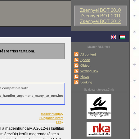
Zsennyei BOT 2010
Zsennyei BOT 2011
Zsennyei BOT 2012
Master RSS feed
tésre friss tartalom.
All content
Space
Object
Writting, link
News
Looking
e compatible with
Szakmai támogatóink
ews_handler_argument_many_to_one.inc
madeinhungary
Hungarian event
Fény
 a madeinhungary. A 2012-es kiállítás
nem éreztük) került megrendezésre a