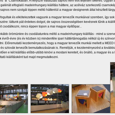
ris “B” Csarnokában. A helyszín választás sajnos nem volt teljesen sikeres. Ugyan a 
a galériát elfoglaló madeinhungary kiállítás háttere, az acélváz szerkezetű csarnokép
 sajnos nem szolgál éppen méltó hátteréül a magyar designerek által készített tár
lfogultak és elkötelezettek vagyunk a magyar tervezők munkáival szemben, így sok s
észére: láttunk pát érdekes dolgot, de sajnos összességében kevésnek tűnik a kiáll
it csodálkozni, nincs éppen topon a mai magyar építőipar...
nkább örömünkre és csodálatunkra méltó a madeinhungary kiállítás - mind a szervez
 évről-évre (és év közben is) mindenféle ipari háttértámogatás nélkül új és színvon
ni. Előremutató kezdeményezés, hogy a magyar tervezők munkái mellett a MEED kere
 és szlovák tervezők bemutatkozásának is. Reméljük, e kezdeményezést a továbbiakb
tően e két kiállítás előbb-utóbb kinövi a mostani kereteit, és önálló, a magyar és 
ltató kiállításként tud majd megmutatkozni.