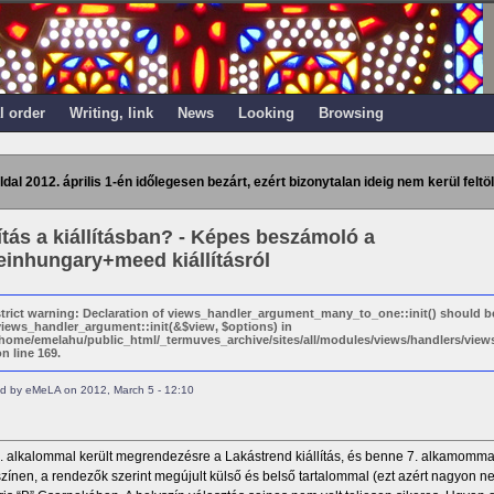
l order
Writing, link
News
Looking
Browsing
ldal 2012. április 1-én időlegesen bezárt, ezért bizonytalan ideig nem kerül feltöl
lítás a kiállításban? - Képes beszámoló a
inhungary+meed kiállításról
strict warning: Declaration of views_handler_argument_many_to_one::init() should b
views_handler_argument::init(&$view, $options) in
/home/emelahu/public_html/_termuves_archive/sites/all/modules/views/handlers/vi
n line 169.
d by eMeLA on 2012, March 5 - 12:10
. alkalommal került megrendezésre a Lakástrend kiállítás, és benne 7. alkamommal
színen, a rendezők szerint megújult külső és belső tartalommal (ezt azért nagyon 