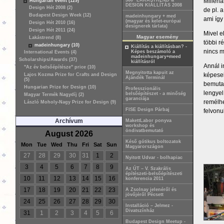
360° LAKÁSTREND &
Millená
Hungarian event (129)
DESIGN KIÁLLÍTÁS 2008
Design Hét 2008 (2)
de pl. 
Budapest Design Week (12)
madeinhungary + med
ami így
(magyar és kelet-európai
Design Hét 2010 (16)
designerek tárlata)
Design Hét 2011 (24)
Mivel e
Magyar esemény
Lakástrend (8)
többi r
madeinhungary (10)
Kiállítás a kiállításban? -
nincs m
Képes beszámoló a
International Events (4)
madeinhungary+meed
Scholarships/Awards (37)
kiállításról
Annál i
"Az év belsőépítésze" price (10)
Megnyitotta kapuit az
képesek
Lajos Kozma Prize for Crafts and Design
Ajándék Terminál
(5)
bemutat
Hungarian Prize for Design (10)
Professzionális
lengyel
belsőépítészet - a minőség
Magyar Termék Nagydíj (2)
garanciája
remélhe
László Moholy-Nagy Prize for Design (9)
FISE Design Párbaj
felvonu
Archívum
MakettLabor ponyva
workshop és
öndivatbemutató
August 2026
Késő gótikus boltozatok
Mon
Tue
Wed
Thu
Fri
Sat
Sun
Magyarországon
27
28
29
30
31
1
2
Nyitott Udvar - bolhapiac
3
4
5
6
7
8
9
Az ÚT – V. Szakrális
építészeti-belsőépítészeti
10
11
12
13
14
15
16
konferencia 2011
17
18
19
20
21
22
23
A Zsolnay jelenéről és
jövőjéről Pécsett
24
25
26
27
28
29
30
Installáció – Jelmez -
Divatszínház
31
1
2
3
4
5
6
Budapest Design Meetup -