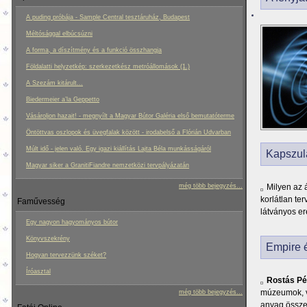
A puding próbája - Sample Central tesztáruház, Budapest
Méltósággal elbúcsúzni
A forma, a díszítmény és a funkció összhangja
Földalatti helyzetkép: szerkezetkész metróállomások (1.)
A Szezám kitárult...
Biedermeier a’la Geppetto
Vásároljon hazait! - megnyílt a Magyar Bútor Galéria első bemutatóterme
Öntöttvas oszlopok és üvegfalak között - irodabelső a Flórián Udvarban
Múlt idő - jelen való. Egy igazi kiállítás Lajta Béla munkásságáról
Kapszul
Magyar siker a GranitiFiandre nemzetközi tervpályázatán
még több bejegyzés...
Milyen az 
korlátlan te
Faművesség
látványos e
Egy nagyon hagyományos bútor
Könyvszekrény
Empire 
Hogyan tervezzünk széket?
Íróasztal
Rostás Pé
múzeumok, v
még több bejegyzés...
anyag összeg