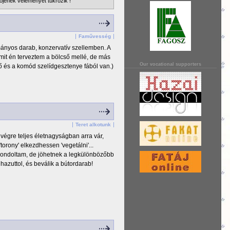
őjének véleményét tükrözik !
Faművesség
ányos darab, konzervatív szellemben. A
amit én terveztem a bölcső mellé, de más
Our vocational supporters
ső és a komód szelídgesztenye fából van.)
Teret alkotunk
 végre teljes életnagyságban arra vár,
orony' elkezdhessen 'vegetálni'...
 gondoltam, de jöhetnek a legkülönbözőbb
azuttol, és beválik a bútordarab!