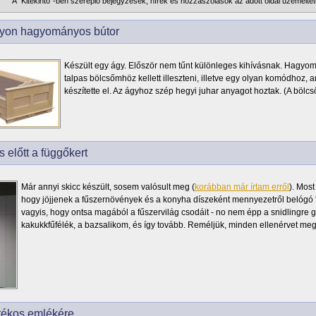
A "Kitekintő"-ben szereplő bejegyzések, hírek és hozzászólások az adott oldal üzemeltet
yon hagyományos bútor
Készült egy ágy. Először nem tűnt különleges kihívásnak. Hagyom
talpas bölcsőmhöz kellett illeszteni, illetve egy olyan komódhoz, 
készítette el. Az ágyhoz szép hegyi juhar anyagot hoztak. (A bölc
s előtt a függőkert
Már annyi skicc készült, sosem valósult meg (
korábban már írtam erről
). Most
hogy jöjjenek a fűszernövények és a konyha díszeként mennyezetről belógó 't
vagyis, hogy ontsa magából a fűszervilág csodáit - no nem épp a snidlingre
kakukkfűfélék, a bazsalikom, és így tovább. Reméljük, minden ellenérvet megh
tékos emlékére