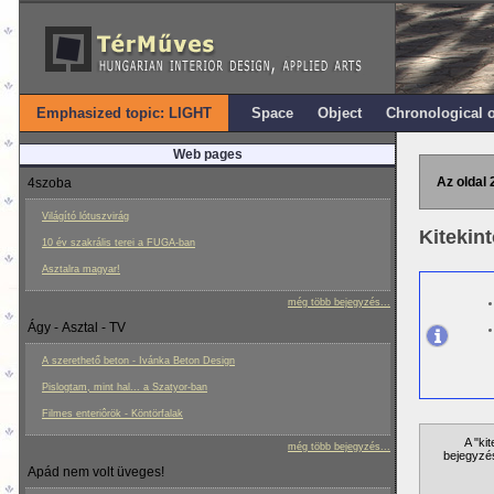
Emphasized topic: LIGHT
Space
Object
Chronological 
Web pages
Az oldal 
4szoba
Világító lótuszvirág
Kitekin
10 év szakrális terei a FUGA-ban
Asztalra magyar!
még több bejegyzés...
Ágy - Asztal - TV
A szerethető beton - Ivánka Beton Design
Pislogtam, mint hal... a Szatyor-ban
Filmes enteriôrök - Köntörfalak
A "ki
még több bejegyzés...
bejegyzés
Apád nem volt üveges!