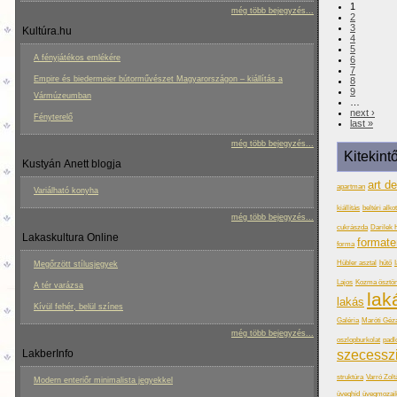
1
még több bejegyzés...
2
3
Kultúra.hu
4
5
A fényjátékos emlékére
6
7
Empire és biedermeier bútorművészet Magyarországon – kiállítás a
8
9
Vármúzeumban
…
next ›
Fényterelő
last »
még több bejegyzés...
Kitekint
Kustyán Anett blogja
art d
apartman
Variálható konyha
kiállítás
beltéri alko
még több bejegyzés...
cukrászda
Darilek 
Lakaskultura Online
formate
forma
Hübler asztal
hűtő
Megőrzött stílusjegyek
Lajos
Kozma ösztön
A tér varázsa
lak
lakás
Kívül fehér, belül színes
Galéria
Maróti Géz
még több bejegyzés...
oszlopburkolat
padl
LakberInfo
szecessz
struktúra
Varró Zolt
Modern enteriőr minimalista jegyekkel
üveghíd
üvegmozai