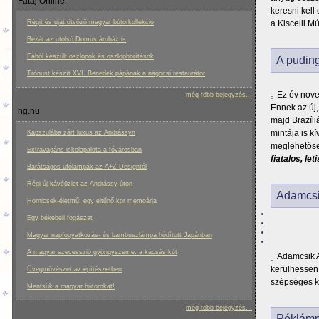
Fatáj Online
keresni kell
a Kiscelli M
Régit és újat ötvöző magyar bútorkollekció
Bezár az utolsó Domus áruház is
Fából készült oszlopok és oszlopborítások
A puding
Trónust készít XVI. Benedek pápának a nágocsi restaurátor
Ez év nove
még több bejegyzés...
Ennek az új,
hg.hu
majd Brazíli
mintája is k
Kapszulába zárt luxus az Andrássyn
meglehetősen
Extravagáns iskolapalota a fővárosban
fiatalos, le
Barátságos ufólámpák az A+Z Designtól
Régi-új kávéüzlet az Andrássy úton
Adamcsik
Hornicsek-életmű: egy eltűnő kor memoárja
Egy békebeli fogászat
Magyar napfogyatkozás- és bambuszlámpa hódított Japánban
A magyar szecesszió gyöngyszeme: a kácsás kút
Adamcsik An
kerülhessen
Üvegművészet az építészetben
szépséges k
Mentsük a magyar bútorokat!
még több bejegyzés...
Póklámpa