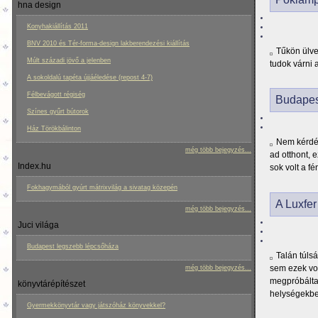
hna design
Konyhakiállítás 2011
BNV 2010 és Tér-forma-design lakberendezési kiállítás
Tűkön ülve
Múlt századi jövő a jelenben
tudok várni 
A sokoldalú tapéta újjáéledése (repost 4-7)
Félbevágott régiség
Budapes
Színes gyűrt bútorok
Ház Törökbálinton
Nem kérdés
még több bejegyzés...
ad otthont, 
Index.hu
sok volt a f
Fokhagymából gyúrt mátrixvilág a sivatag közepén
A Luxfer
még több bejegyzés...
Juci világa
Budapest legszebb lépcsőháza
Talán túls
sem ezek vol
még több bejegyzés...
megpróbáltak
könyvtárépítészet
helységekbe
Gyermekkönyvtár vagy játszóház könyvekkel?