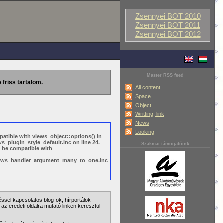
Zsennyei BOT 2010
Zsennyei BOT 2011
Zsennyei BOT 2012
Master RSS feed
 friss tartalom.
All content
Space
Object
Writting, link
News
Looking
patible with views_object::options() in
_plugin_style_default.inc on line 24.
Szakmai támogatóink
d be compatible with
views_handler_argument_many_to_one.inc
éssel kapcsolatos blog-ok, hírportálok
 az eredeti oldalra mutató linken keresztül