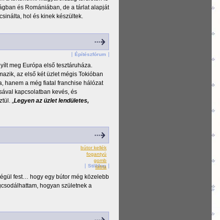
zágban és Romániában, de a tárlat alapját
sinálta, hol és kinek készültek.
Építészfórum
ílt meg Európa első tesztáruháza.
mazik, az első két üzlet mégis Tokióban
a, hanem a még fiatal franchise hálózat
tásával kapcsolatban kevés, és
tül. „
Legyen az üzlet lendületes,
bútor kellék
fogantyú
gomb
Stilblog
tábla
 és végül fest… hogy egy bútor még közelebb
csodálhattam, hogyan születnek a