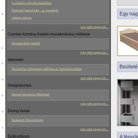
A szépség süllyedő katedrálisa
Distorted natural light - az üvegtégla
Egy nag
Lighting objects
még több bejegyzés...
Csontos Kemény Katalin mozaikművész műhelye
Mozaikműhely belülről
még több bejegyzés...
dekooder
Beülteté
Ösztöndíjas designerek kiállítása az Iparművészetiben
még több bejegyzés...
Designpumpa
Magyar betonbútor Milánóban
még több bejegyzés...
Dining Guide
Budapesti étteremdesign
még több bejegyzés...
Építészfórum
A fényjá