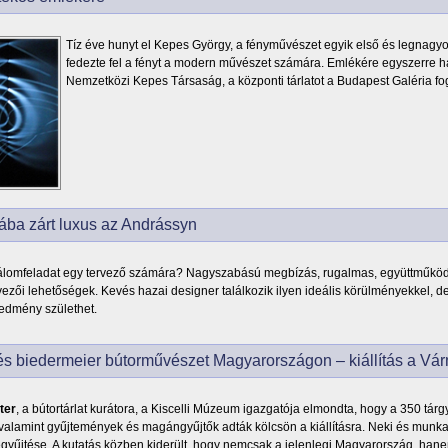
Tíz éve hunyt el Kepes György, a fényművészet egyik első és legnagyo
fedezte fel a fényt a modern művészet számára. Emlékére egyszerre há
Nemzetközi Kepes Társaság, a központi tárlatot a Budapest Galéria fo
ába zárt luxus az Andrássyn
álomfeladat egy tervező számára? Nagyszabású megbízás, rugalmas, együttműköd
rvezői lehetőségek. Kevés hazai designer találkozik ilyen ideális körülményekkel, d
redmény születhet.
és biedermeier bútorművészet Magyarországon – kiállítás a 
ter
, a bútortárlat kurátora, a Kiscelli Múzeum igazgatója elmondta, hogy a 350 tárgy 
alamint gyűjtemények és magángyűjtők adták kölcsön a kiállításra. Neki és munka
yűjtése. A kutatás közben kiderült, hogy nemcsak a jelenlegi Magyarország, hane