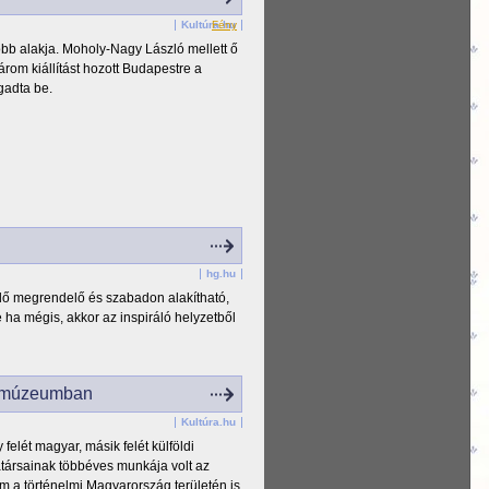
Kultúra.hu
Fény
bb alakja. Moholy-Nagy László mellett ő
rom kiállítást hozott Budapestre a
gadta be.
hg.hu
ő megrendelő és szabadon alakítható,
e ha mégis, akkor az inspiráló helyzetből
Vármúzeumban
Kultúra.hu
felét magyar, másik felét külföldi
társainak többéves munkája volt az
m a történelmi Magyarország területén is