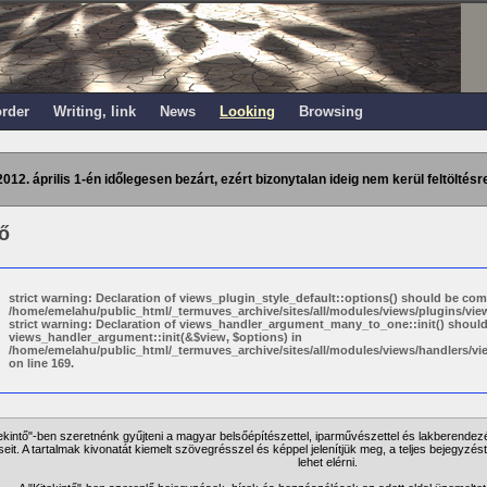
order
Writing, link
News
Looking
Browsing
2012. április 1-én időlegesen bezárt, ezért bizonytalan ideig nem kerül feltöltésre
tő
strict warning: Declaration of views_plugin_style_default::options() should be com
/home/emelahu/public_html/_termuves_archive/sites/all/modules/views/plugins/views
strict warning: Declaration of views_handler_argument_many_to_one::init() shoul
views_handler_argument::init(&$view, $options) in
/home/emelahu/public_html/_termuves_archive/sites/all/modules/views/handlers/
on line 169.
tekintő"-ben szeretnénk gyűjteni a magyar belsőépítészettel, iparművészettel és lakberendez
eit. A tartalmak kivonatát kiemelt szövegrésszel és képpel jelenítjük meg, a teljes bejegyzést
lehet elérni.