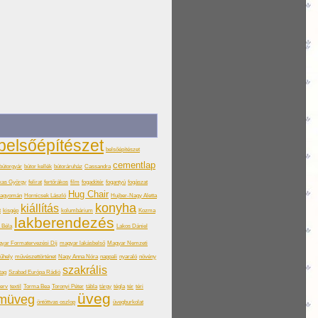
belsőépítészet
belsőépítészet
cementlap
bútorgyár
bútor kellék
bútoráruház
Cassandra
kas György
felirat
fertőrákos
film
fogadótér
fogantyú
fogászat
Hug Chair
hagyomán
Hornicsek László
Hujber-Nagy Aletta
konyha
kiállítás
t
kisgép
kolumbárium
Kozma
lakberendezés
a Béla
Lakos Dániel
yar Formatervezési Díj
magyar lakásbelső
Magyar Nemzeti
űhely
művészettörténet
Nagy Anna Nóra
nappali
nyaraló
növény
szakrális
tag
Szabad Európa Rádió
terv
textil
Torma Bea
Toronyi Péter
tábla
tárgy
tégla
tér
téri
üveg
omüveg
öntöttvas oszlop
üvegburkolat