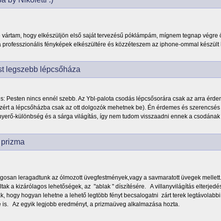
 vártam, hogy elkészüljön első saját tervezésű póklámpám, mígnem tegnap végre 
a professzionális fényképek elkészültére és közzéteszem az iphone-ommal készült
t legszebb lépcsőháza
: Pesten nincs ennél szebb. Az Ybl-palota csodás lépcsősorára csak az arra érde
ezért a lépcsőházba csak az ott dolgozók mehetnek be). Én érdemes és szerencsés
ényerő-különbség és a sárga világítás, így nem tudom visszaadni ennek a csodának
 prizma
ágosan leragadtunk az ólmozott üvegfestmények,vagy a savmaratott üvegek mellet
tak a kizárólagos lehetőségek, az "ablak " díszítésére. A villanyvilágítás elterjedé
, hogy hogyan lehetne a lehető legtöbb fényt becsalogatni zárt terek legtávolabbi z
 is. Az egyik legjobb eredményt, a prizmaüveg alkalmazása hozta.