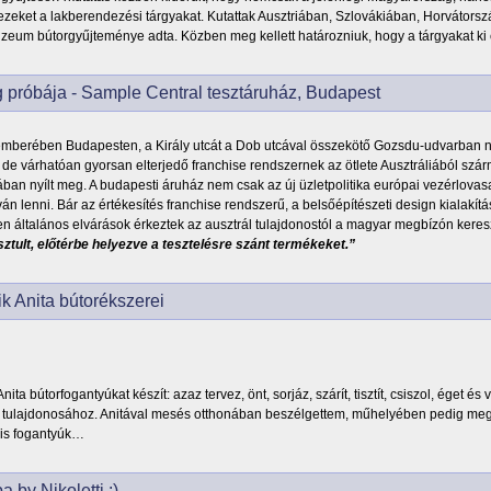
 ezeket a lakberendezési tárgyakat. Kutattak Ausztriában, Szlovákiában, Horvátors
úzeum bútorgyűjteménye adta. Közben meg kellett határozniuk, hogy a tárgyakat ki c
 próbája - Sample Central tesztáruház, Budapest
mberében Budapesten, a Király utcát a Dob utcával összekötő Gozsdu-udvarban ny
 de várhatóan gyorsan elterjedő franchise rendszernek az ötlete Ausztráliából szár
ában nyílt meg. A budapesti áruház nem csak az új üzletpolitika európai vezérlovas
íván lenni. Bár az értékesítés franchise rendszerű, a belsőépítészeti design kialakí
 általános elvárások érkeztek az ausztrál tulajdonostól a magyar megbízón keresz
tisztult, előtérbe helyezve a tesztelésre szánt termékeket.”
 Anita bútorékszerei
ita bútorfogantyúkat készít: azaz tervez, önt, sorjáz, szárít, tisztít, csiszol, éget
 tulajdonosához. Anitával mesés otthonában beszélgettem, műhelyében pedig meg
is fogantyúk…
 by Nikoletti :)