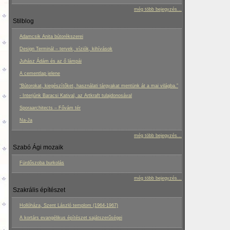
még több bejegyzés...
Stilblog
Adamcsik Anita bútorékszerei
Design Terminál – tervek, víziók, kihívások
Juhász Ádám és az ő lámpái
A cementlap jelene
“Bútorokat, kiegészítőket, használati tárgyakat mentünk át a mai világba.”
- Interjúnk Baracsi Katival, az Artkraft tulajdonosával
Sporaarchitects – Fővám tér
Na-Ja
még több bejegyzés...
Szabó Ági mozaik
Fürdőszoba burkolás
még több bejegyzés...
Szakrális építészet
Hollóháza, Szent László templom (1964-1967)
A kortárs evangélikus építészet sajátszerűségei