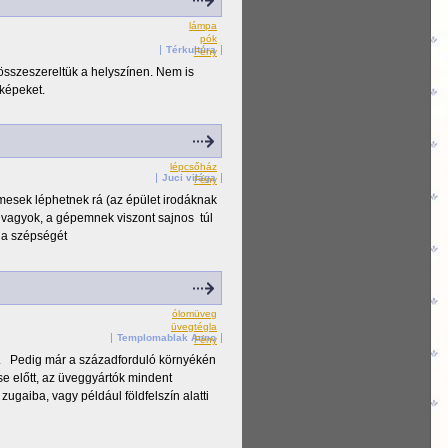
lámpa
pók
Térkultúra
Fény
összeszereltük a helyszínen. Nem is
 képeket.
lépcsőház
Juci világa
Fény
mesek léphetnek rá (az épület irodáknak
 vagyok, a gépemnek viszont sajnos túl
 a szépségét
ólomüveg
üvegtégla
Templomablak Anno
Fény
t. Pedig már a századforduló környékén
se előtt, az üveggyártók mindent
ugaiba, vagy például földfelszín alatti