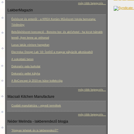
még több bejegyzés...
LakberMagazin
Építészet és enteriőr - a KREA Kortárs Művészeti Iskola bemutatja:
Térélmény
Belsőépítészeti koncepció - Bonvino bor- és aktívhotel - ha kicsit bátrabb
lennél, ilyen lenne az otthonod
Luxus lakás vörösre hangoltan
Electrolux Design Lab ‘10: Ízelítő a magyar pályázók alkotásaiból
A sokoldalú beton
Dekoratív pala burkolat
Dekoratív pellet kályha
A BoConcept új 2010-es bútor kollekciója
még több bejegyzés...
Macsali Kitchen Manufacture
Családi manufaktúra – egyedi termékek
még több bejegyzés...
Néder Melinda - lakberendező blogja
“Hogyan lehetek én is lakberendező?”