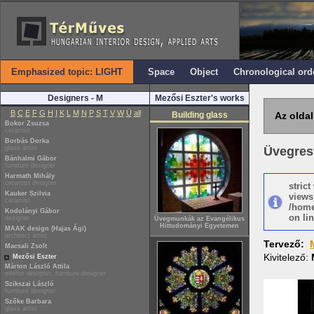
Emphasized topic: LIGHT
Space
Object
Chronological ord
Designers - M
Mezősi Eszter's works
B
C
E
F
G
H
I
K
L
M
N
P
S
T
V
W
Ü
all
Building glass
Az oldal
Bokor Zsuzsa
ceramist
Borbás Dorka
glass artist
Üvegres
Bánhalmi Gábor
furniture designer
Harmath Mihály
ceramist designer
stric
Kauker Szilvia
views
ceramist
/home
Kodolányi Gábor
on lin
designer
Üvegmunkák az Evangélikus
Hittudományi Egyetemen
MAAK design (Hajas Ági)
architect artist
Tervező:
Macsali Zsolt
Kivitelező:
Mezősi Eszter
Márton László Attila
interior designer, furniture designer
Szikszai László
furniture designer
Szőke Barbara
glass artist