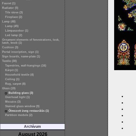
Faucet (1)
Radiator (5)
Tile stove (3)
Fireplace (2)
Lamp (48)
Lamp (45)
Lámpaszobor (1)
Led lamp (2)
Ornament elements of fenestrations, lock,
latch, knob (1)
Cushion (3)
Portal inscription, sign (1)
Sign boards, name-plate (1)
Textile (30)
Tapestries, wall-hangings (16)
Kárpit (1)
Household textile (4)
Ceiling (1)
Rug, carpet (8)
Glass (19)
Building glass (3)
Overhead light (1)
Mozaics (3)
Stained glass window (9)
Ólmozott üveg restaurálás (1)
Partition module (2)
Archívum
August 2026