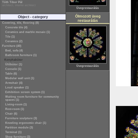
Tóth Tibor Pál
architect, interior architect
Üvegrestaurálás
Ólmozott üveg
Object - category
restaurálás
Covering, tile, flooring (8)
Concrete tile (4)
Ceramics and marble mosaic (1)
Tile (1)
Ceramics (2)
Furniture (40)
Bed, sofa (4)
Bathroom furniture (1)
Konyhabútor
Ülőbútor (1)
Üvegrestaurálás
Console (1)
Table (6)
Modular wall unit (1)
Armchair (4)
Loud speaker (1)
Exhibition screen system (1)
Waiting room furniture for community
spaces (1)
Living-room (1)
Rest-room (1)
Chair (6)
Furniture sculpture (3)
Kneeling ergonomic chair (1)
Partition module (3)
Terminal (1)
Shop furniture (3)