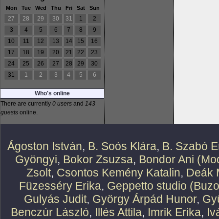
Mon
Tue
Wed
Thu
Fri
Sat
Sun
27
28
29
30
31
1
2
3
4
5
6
7
8
9
10
11
12
13
14
15
16
17
18
19
20
21
22
23
24
25
26
27
28
29
30
31
1
2
3
4
5
6
Who's online
There are currently
0 users
and
143
guests
online.
Ágoston István
,
B. Soós Klára
,
B. Szabó E
Gyöngyi
,
Bokor Zsuzsa
,
Bondor Ani (Mod
Zsolt
,
Csontos Kemény Katalin
,
Deák 
Füzesséry Erika
,
Geppetto studio (Buzo
Gulyás Judit
,
György Árpád Hunor
,
Gy
Benczúr László
,
Illés Attila
,
Imrik Erika
,
Iv