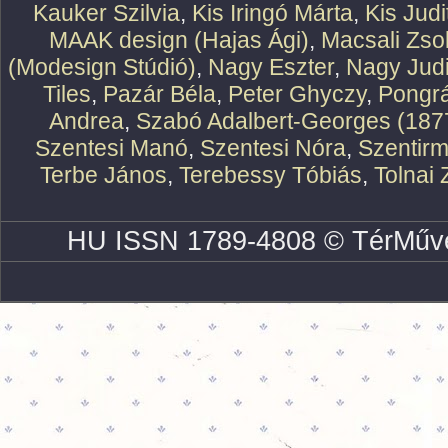
Kauker Szilvia
,
Kis Iringó Márta
,
Kis Judi
MAAK design (Hajas Ági)
,
Macsali Zsol
(Modesign Stúdió)
,
Nagy Eszter
,
Nagy Judi
Tiles
,
Pazár Béla
,
Peter Ghyczy
,
Pongr
Andrea
,
Szabó Adalbert-Georges (187
Szentesi Manó
,
Szentesi Nóra
,
Szentirm
Terbe János
,
Terebessy Tóbiás
,
Tolnai 
HU ISSN 1789-4808 © TérMűve