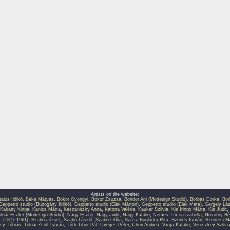
Artists on the website:
talus Ildikó
,
Beke Mátyás
,
Bokor Gyöngyi
,
Bokor Zsuzsa
,
Bondor Ani (Modesign Stúdió)
,
Borbás Dorka
,
Bor
Geppetto studio (Buzogány Ildikó)
,
Geppetto studio (Elek Márton)
,
Geppetto studio (Elek Máté)
,
Gergely Lás
Kakasy Kinga
,
Kanics Márta
,
Kaszanitzky Anna
,
Katona Valéria
,
Kauker Szilvia
,
Kis Iringó Márta
,
Kis Judit
,
lnár Eszter (Modesign Stúdió)
,
Nagy Eszter
,
Nagy Judit
,
Nagy Katalin
,
Nemes Tímea Izabella
,
Novotny Bé
s (1877-1961)
,
Szabó József
,
Szabó László
,
Szabó Otília
,
Szász Boglárka Rita
,
Szenes István
,
Szentesi M
sy Tóbiás
,
Tolnai Zsolt István
,
Tóth Tibor Pál
,
Üveges Péter
,
Uhrin Andrea
,
Varga Katalin
,
Vereczkey Szilvi