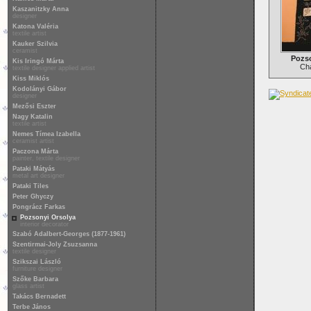
Kaszanitzky Anna
designer
Katona Valéria
textile artist
Kauker Szilvia
ceramist
Pozs
Kis Iringó Márta
Cha
textile designer applied artist
Kiss Miklós
Kodolányi Gábor
designer
Mezősi Eszter
Nagy Katalin
textile artist
Nemes Tímea Izabella
ceramist artist
Paczona Márta
painter, textile designer
Pataki Mátyás
metal art designer
Pataki Tiles
Peter Ghyczy
Pongrácz Farkas
Pozsonyi Orsolya
interior decorator
Szabó Adalbert-Georges (1877-1961)
Szentirmai-Joly Zsuzsanna
textile designer
Szikszai László
furniture designer
Szőke Barbara
glass artist
Takács Bernadett
Terbe János