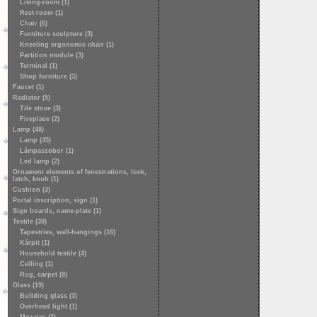
Living-room (1)
Rest-room (1)
Chair (6)
Furniture sculpture (3)
Kneeling ergonomic chair (1)
Partition module (3)
Terminal (1)
Shop furniture (3)
Faucet (1)
Radiator (5)
Tile stove (3)
Fireplace (2)
Lamp (48)
Lamp (45)
Lámpaszobor (1)
Led lamp (2)
Ornament elements of fenestrations, lock,
latch, knob (1)
Cushion (3)
Portal inscription, sign (1)
Sign boards, name-plate (1)
Textile (30)
Tapestries, wall-hangings (16)
Kárpit (1)
Household textile (4)
Ceiling (1)
Rug, carpet (8)
Glass (19)
Building glass (3)
Overhead light (1)