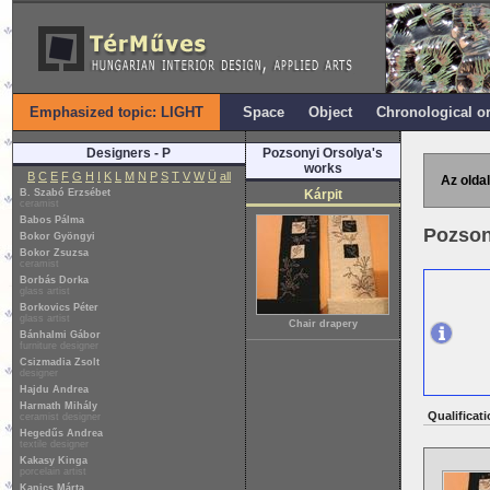
Emphasized topic: LIGHT
Space
Object
Chronological o
Designers - P
Pozsonyi Orsolya's
works
B
C
E
F
G
H
I
K
L
M
N
P
S
T
V
W
Ü
all
Az oldal
B. Szabó Erzsébet
Kárpit
ceramist
Babos Pálma
Pozson
Bokor Gyöngyi
Bokor Zsuzsa
ceramist
Borbás Dorka
glass artist
Borkovics Péter
glass artist
Chair drapery
Bánhalmi Gábor
furniture designer
Csizmadia Zsolt
designer
Hajdu Andrea
Harmath Mihály
Qualificati
ceramist designer
Hegedűs Andrea
textile designer
Kakasy Kinga
porcelain artist
Kanics Márta