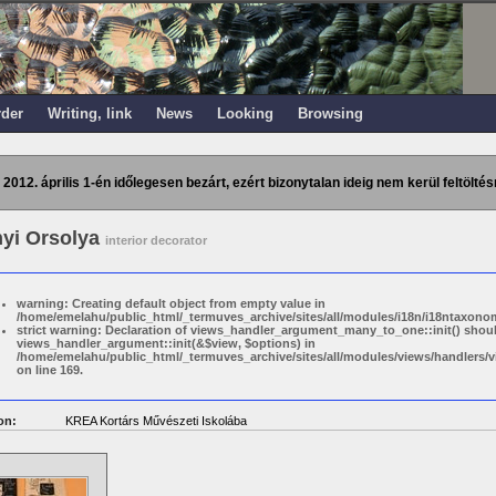
rder
Writing, link
News
Looking
Browsing
 2012. április 1-én időlegesen bezárt, ezért bizonytalan ideig nem kerül feltöltés
yi Orsolya
interior decorator
warning: Creating default object from empty value in
/home/emelahu/public_html/_termuves_archive/sites/all/modules/i18n/i18ntaxonom
strict warning: Declaration of views_handler_argument_many_to_one::init() shou
views_handler_argument::init(&$view, $options) in
/home/emelahu/public_html/_termuves_archive/sites/all/modules/views/handler
on line 169.
on:
KREA Kortárs Művészeti Iskolába