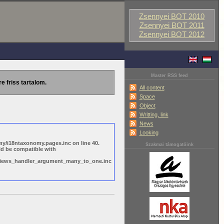
Zsennyei BOT 2010
Zsennyei BOT 2011
Zsennyei BOT 2012
Master RSS feed
re friss tartalom.
All content
Space
Object
Writting, link
News
Looking
y/i18ntaxonomy.pages.inc on line 40.
Szakmai támogatóink
ld be compatible with
s/views_handler_argument_many_to_one.inc