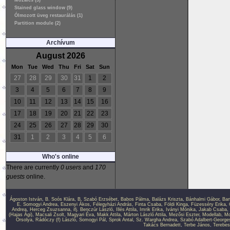
Mozaics (3)
Stained glass window (9)
Ólmozott üveg restaurálás (1)
Partition module (2)
Archívum
August 2026
Mon
Tue
Wed
Thu
Fri
Sat
Sun
27
28
29
30
31
1
2
3
4
5
6
7
8
9
10
11
12
13
14
15
16
17
18
19
20
21
22
23
24
25
26
27
28
29
30
31
1
2
3
4
5
6
Who's online
There are currently
0 users
and
170
guests
online.
Ágoston István
,
B. Soós Klára
,
B. Szabó Erzsébet
,
Babos Pálma
,
Balázs Kriszta
,
Bánhalmi Gábor
,
Bar
E. Somogyi Andrea
,
Eszenyi Ákos
,
Félegyházi András
,
Finta Csaba
,
Földi Kinga
,
Füzesséry Erika
,
Andrea
,
Herceg Zsuzsanna
,
ifj. Benczúr László
,
Illés Attila
,
Imrik Erika
,
Iványi Mónika
,
Jakab Csaba
,
(Hajas Ági)
,
Macsali Zsolt
,
Magyari Éva
,
Makk Attila
,
Márton László Attila
,
Mezősi Eszter
,
Modellab
,
Mo
Orsolya
,
Rádóczy (f) László
,
Somogyi Pál
,
Sprok Antal
,
Sz. Wargha Andrea
,
Szabó Adalbert-George
Takács Bernadett
,
Terbe János
,
Terebes