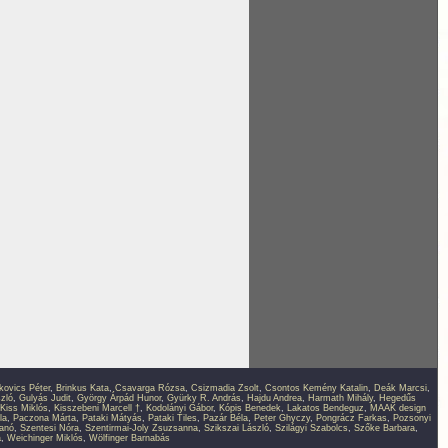
kovics Péter
,
Brinkus Kata
,
Csavarga Rózsa
,
Csizmadia Zsolt
,
Csontos Kemény Katalin
,
Deák Marcsi
,
zló
,
Gulyás Judit
,
György Árpád Hunor
,
Gyürky R. András
,
Hajdu Andrea
,
Harmath Mihály
,
Hegedűs
Kiss Miklós
,
Kisszebeni Marcell †
,
Kodolányi Gábor
,
Kópis Benedek
,
Lakatos Bendeguz
,
MAAK design
la
,
Paczona Márta
,
Pataki Mátyás
,
Pataki Tiles
,
Pazár Béla
,
Peter Ghyczy
,
Pongrácz Farkas
,
Pozsonyi
anó
,
Szentesi Nóra
,
Szentirmai-Joly Zsuzsanna
,
Szikszai László
,
Szilágyi Szabolcs
,
Szőke Barbara
,
a
,
Weichinger Miklós
,
Wölfinger Barnabás