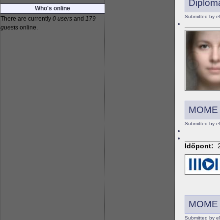
Diplom
Who's online
Submitted by e
There are currently
0 users
and
179
guests
online.
MOME n
Submitted by 
Időpont:
MOME 
Submitted by e