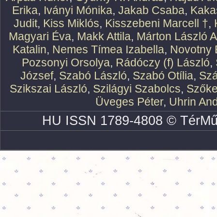
Erika
,
Iványi Mónika
,
Jakab Csaba
,
Kaka
Judit
,
Kiss Miklós
,
Kisszebeni Marcell †
,
Magyari Éva
,
Makk Attila
,
Márton László At
Katalin
,
Nemes Tímea Izabella
,
Novotny 
Pozsonyi Orsolya
,
Rádóczy (f) László
,
József
,
Szabó László
,
Szabó Otília
,
Szá
Szikszai László
,
Szilágyi Szabolcs
,
Szőke
Üveges Péter
,
Uhrin An
HU ISSN 1789-4808 © TérMű