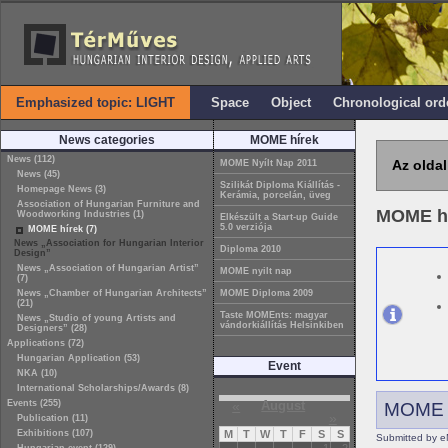
Emphasized topic: LIGHT
Space
Object
Chronological ord
News categories
MOME hírek
News (112)
Az oldal
MOME Nyílt Nap 2011
News (45)
Szilikát Diploma Kiállítás -
Homepage News (3)
Kerámia, porcelán, üveg
Association of Hungarian Furniture and
MOME h
Woodworking Industries (1)
Elkészült a Start-up Guide
5.0 verziója
MOME hírek (7)
News „Association for Hungarian Interior
Diploma 2010
Design”
News „Association of Hungarian Artist”
MOME nyilt nap
(7)
News „Chamber of Hungarian Architects”
MOME Diploma 2009
(21)
Taste MOMEnts: magyar
News „Studio of young Artists and
vándorkiállítás Helsinkiben
Designers” (28)
Applications (72)
Hungarian Application (53)
Event
NKA (10)
International Scholarships/Awards (8)
Events (255)
«
August
MOME N
»
Publication (11)
Exhibitions (107)
M
T
W
T
F
S
S
Submitted by e