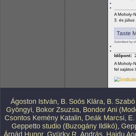
A Moholy-N
3. és július
Taste M
Submitted by e
Időpont:
A Moholy-N
fel sajátos 
Ágoston István
,
B. Soós Klára
,
B. Szabó
Gyöngyi
,
Bokor Zsuzsa
,
Bondor Ani (Mode
Csontos Kemény Katalin
,
Deák Marcsi
,
E.
Geppetto studio (Buzogány Ildikó)
,
Gepp
Árpád Hunor
,
Gyürky R. András
,
Hajdu An