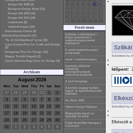
1
2
Hungarian event (129)
3
4
5
6
7
8
9
Design Hét 2008 (2)
10
11
12
13
14
15
16
Budapest Design Week (12)
17
18
19
20
21
22
23
Design Hét 2010 (16)
24
25
26
27
28
29
30
Design Hét 2011 (24)
31
Lakástrend (8)
madeinhungary (10)
Fresh news
International Events (4)
Kiállítás a kiállításban? -
Scholarships/Awards (37)
Képes beszámoló a
"Az év belsőépítésze" price (10)
madeinhungary+meed
kiállításról
Lajos Kozma Prize for Crafts and Design
Sziliká
(5)
A meed+madeinhungary
Hungarian Prize for Design (10)
programjai
Submitted by e
Magyar Termék Nagydíj (2)
meed + madeinhungary
László Moholy-Nagy Prize for Design (9)
Izgalmas pályázati
Időpont:
lehetőség
Archívum
belsőépítészeknek,
enteriőrtervezőknek
August 2026
A jövő konyhája
Mon
Tue
Wed
Thu
Fri
Sat
Sun
A kortárs magyar kultúra
képző- és Iparművészeinek
27
28
29
30
31
1
2
kiállítása
Elkészü
3
4
5
6
7
8
9
Hu Glass 2012
10
11
12
13
14
15
16
Submitted by e
Otthon Design Pályázat
17
18
19
20
21
22
23
Megnyitotta kapuit az
Ajándék Terminál
24
25
26
27
28
29
30
Elkészült a
Fiatal tervezőket támogat a
Coninvest
31
1
2
3
4
5
6