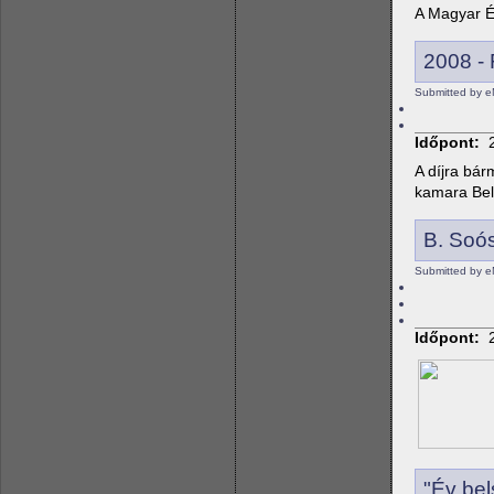
A Magyar Ép
2008 - 
Submitted by e
Időpont:
A díjra bár
kamara Bels
B. Soós
Submitted by e
Időpont:
"Év bel