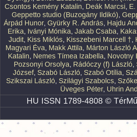
Csontos Kemény Katalin
,
Deák Marcsi
,
E.
Geppetto studio (Buzogány Ildikó)
,
Gepp
Árpád Hunor
,
Gyürky R. András
,
Hajdu An
Erika
,
Iványi Mónika
,
Jakab Csaba
,
Kaka
Judit
,
Kiss Miklós
,
Kisszebeni Marcell †
,
Magyari Éva
,
Makk Attila
,
Márton László At
Katalin
,
Nemes Tímea Izabella
,
Novotny 
Pozsonyi Orsolya
,
Rádóczy (f) László
,
József
,
Szabó László
,
Szabó Otília
,
Szá
Szikszai László
,
Szilágyi Szabolcs
,
Szőke
Üveges Péter
,
Uhrin An
HU ISSN 1789-4808 © TérMű