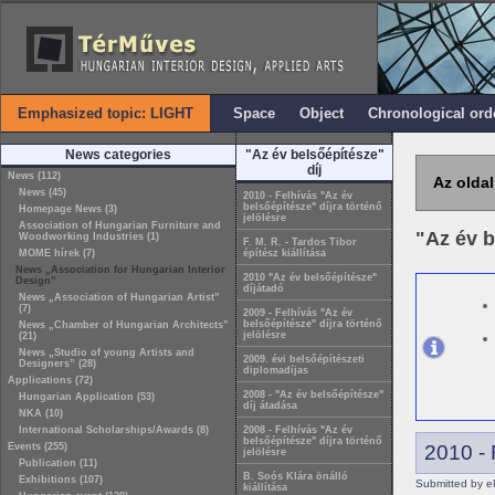
Emphasized topic: LIGHT
Space
Object
Chronological ord
News categories
"Az év belsőépítésze"
díj
News (112)
Az oldal
News (45)
2010 - Felhívás "Az év
belsőépítésze" díjra történő
Homepage News (3)
jelölésre
Association of Hungarian Furniture and
"Az év b
Woodworking Industries (1)
F. M. R. - Tardos Tibor
MOME hírek (7)
építész kiállítása
News „Association for Hungarian Interior
2010 "Az év belsőépítésze"
Design”
díjátadó
News „Association of Hungarian Artist”
(7)
2009 - Felhívás "Az év
belsőépítésze" díjra történő
News „Chamber of Hungarian Architects”
jelölésre
(21)
News „Studio of young Artists and
2009. évi belsőépítészeti
Designers” (28)
diplomadíjas
Applications (72)
2008 - "Az év belsőépítésze"
Hungarian Application (53)
díj átadása
NKA (10)
International Scholarships/Awards (8)
2008 - Felhívás "Az év
belsőépítésze" díjra történő
Events (255)
2010 - 
jelölésre
Publication (11)
B. Soós Klára önálló
Exhibitions (107)
Submitted by e
kiállítása