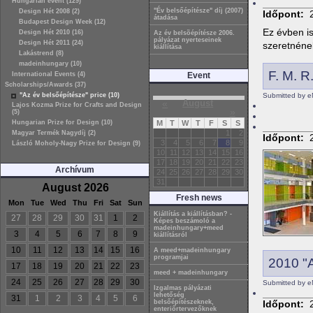
Hungarian event (129)
"Év belsőépítésze" díj (2007)
Design Hét 2008 (2)
Időpont:
átadása
Budapest Design Week (12)
Ez évben i
Design Hét 2010 (16)
Az év belsõépítésze 2006.
pályázat nyerteseinek
Design Hét 2011 (24)
szeretnének
kiállítása
Lakástrend (8)
madeinhungary (10)
F. M. R.
International Events (4)
Event
Scholarships/Awards (37)
"Az év belsőépítésze" price (10)
Submitted by e
«
August
Lajos Kozma Prize for Crafts and Design
»
(5)
Hungarian Prize for Design (10)
M
T
W
T
F
S
S
1
2
Magyar Termék Nagydíj (2)
Időpont:
3
4
5
6
7
8
9
László Moholy-Nagy Prize for Design (9)
10
11
12
13
14
15
16
17
18
19
20
21
22
23
Archívum
24
25
26
27
28
29
30
31
August 2026
Fresh news
Mon
Tue
Wed
Thu
Fri
Sat
Sun
Kiállítás a kiállításban? -
27
28
29
30
31
1
2
Képes beszámoló a
madeinhungary+meed
3
4
5
6
7
8
9
kiállításról
10
11
12
13
14
15
16
A meed+madeinhungary
programjai
2010 "A
17
18
19
20
21
22
23
meed + madeinhungary
24
25
26
27
28
29
30
Submitted by e
Izgalmas pályázati
lehetőség
31
1
2
3
4
5
6
Időpont:
belsőépítészeknek,
enteriőrtervezőknek