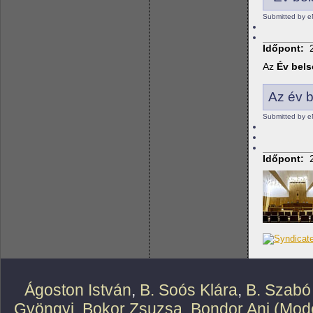
Submitted by e
Időpont:
Az
Év bels
Az év b
Submitted by e
Időpont:
Ágoston István
,
B. Soós Klára
,
B. Szabó
Gyöngyi
,
Bokor Zsuzsa
,
Bondor Ani (Mode