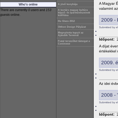
A Magyar Ép
Who's online
A jövő konyhája
valamint az
There are currently
0 users
and
153
A kortárs magyar kultúra
képző- és Iparművészeinek
guests
online.
kiállítása
2009 - 
Hu Glass 2012
Otthon Design Pályázat
Submitted by e
Megnyitotta kapuit az
Ajándék Terminál
Időpont:
Fiatal tervezőket támogat a
Coninvest
A díjat év
értékekkel 
2009. é
Submitted by e
Az idei év
2008 - 
Submitted by e
Időpont: