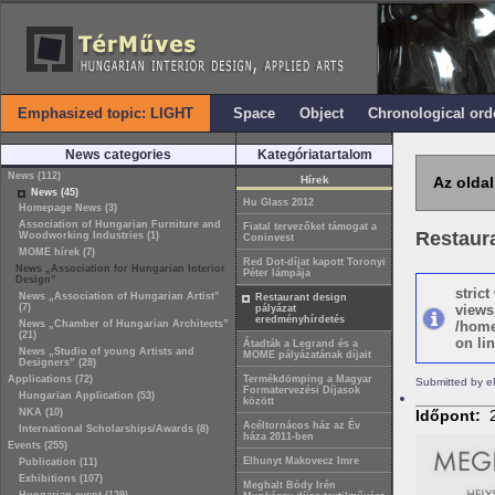
Emphasized topic: LIGHT
Space
Object
Chronological ord
News categories
Kategóriatartalom
News (112)
Hírek
Az oldal
News (45)
Hu Glass 2012
Homepage News (3)
Association of Hungarian Furniture and
Fiatal tervezőket támogat a
Restaur
Woodworking Industries (1)
Coninvest
MOME hírek (7)
Red Dot-díjat kapott Toronyi
News „Association for Hungarian Interior
Péter lámpája
Design”
stric
News „Association of Hungarian Artist”
Restaurant design
(7)
views
pályázat
eredményhírdetés
News „Chamber of Hungarian Architects”
/home
(21)
on lin
Átadták a Legrand és a
News „Studio of young Artists and
MOME pályázatának díjait
Designers” (28)
Applications (72)
Termékdömping a Magyar
Submitted by e
Formatervezési Díjasok
Hungarian Application (53)
között
NKA (10)
Időpont:
Acéltornácos ház az Év
International Scholarships/Awards (8)
háza 2011-ben
Events (255)
Elhunyt Makovecz Imre
Publication (11)
Exhibitions (107)
Meghalt Bódy Irén