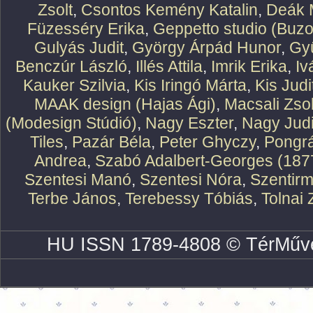
Zsolt
,
Csontos Kemény Katalin
,
Deák 
Füzesséry Erika
,
Geppetto studio (Buzo
Gulyás Judit
,
György Árpád Hunor
,
Gy
Benczúr László
,
Illés Attila
,
Imrik Erika
,
Iv
Kauker Szilvia
,
Kis Iringó Márta
,
Kis Judi
MAAK design (Hajas Ági)
,
Macsali Zsol
(Modesign Stúdió)
,
Nagy Eszter
,
Nagy Judi
Tiles
,
Pazár Béla
,
Peter Ghyczy
,
Pongr
Andrea
,
Szabó Adalbert-Georges (187
Szentesi Manó
,
Szentesi Nóra
,
Szentirm
Terbe János
,
Terebessy Tóbiás
,
Tolnai 
HU ISSN 1789-4808 © TérMűve