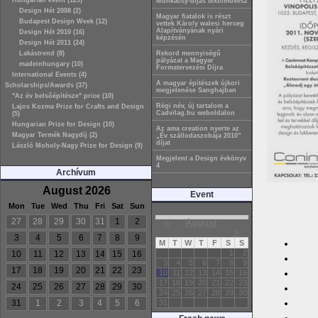
Hungarian event (129)
Munkácsy-díjas textilművész
Design Hét 2008 (2)
Magyar fiatalok is részt
Budapest Design Week (12)
vettek Károly walesi herceg
Alapítványának nyári
Design Hét 2010 (16)
képzésén
Design Hét 2011 (24)
Lakástrend (8)
Rekord mennyiségű
pályázat a Magyar
madeinhungary (10)
Formatervezési Díjra
International Events (4)
A magyar építészek újkori
Scholarships/Awards (37)
megjelenése Sanghajban
"Az év belsőépítésze" price (10)
Régi név, új tartalom a
Lajos Kozma Prize for Crafts and Design
Cadvilag.hu weboldalon
(5)
Hungarian Prize for Design (10)
Az ama creation nyerte az
Magyar Termék Nagydíj (2)
„Év szállodaszobája 2010”
díjat
László Moholy-Nagy Prize for Design (9)
Megjelent a Design évkönyv
4
Archívum
August 2026
Event
Mon
Tue
Wed
Thu
Fri
Sat
Sun
27
28
29
30
31
1
2
«
August
»
3
4
5
6
7
8
9
M
T
W
T
F
S
S
1
2
10
11
12
13
14
15
16
3
4
5
6
7
8
9
17
18
19
20
21
22
23
10
11
12
13
14
15
16
17
18
19
20
21
22
23
24
25
26
27
28
29
30
24
25
26
27
28
29
30
31
1
2
3
4
5
6
31