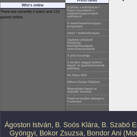
Fresh news
Who's online
Kiállítás a kiállításban? -
Képes beszámoló a
There are currently
0 users
and
153
madeinhungary+meed
guests
online.
kiállításról
A meed+madeinhungary
programjai
meed + madeinhungary
Izgalmas pályázati
lehetőség
belsőépítészeknek,
enteriőrtervezőknek
A jövő konyhája
A kortárs magyar kultúra
képző- és Iparművészeinek
kiállítása
Hu Glass 2012
Otthon Design Pályázat
Megnyitotta kapuit az
Ajándék Terminál
Fiatal tervezőket támogat a
Coninvest
Ágoston István
,
B. Soós Klára
,
B. Szabó E
Gyöngyi
,
Bokor Zsuzsa
,
Bondor Ani (Mod