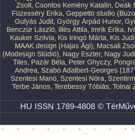
Zsolt
,
Csontos Kemény Katalin
,
Deák 
Füzesséry Erika
,
Geppetto studio (Buzo
Gulyás Judit
,
György Árpád Hunor
,
Gy
Benczúr László
,
Illés Attila
,
Imrik Erika
,
Iv
Kauker Szilvia
,
Kis Iringó Márta
,
Kis Judi
MAAK design (Hajas Ági)
,
Macsali Zsol
(Modesign Stúdió)
,
Nagy Eszter
,
Nagy Judi
Tiles
,
Pazár Béla
,
Peter Ghyczy
,
Pongr
Andrea
,
Szabó Adalbert-Georges (187
Szentesi Manó
,
Szentesi Nóra
,
Szentirm
Terbe János
,
Terebessy Tóbiás
,
Tolnai 
HU ISSN 1789-4808 © TérMűve