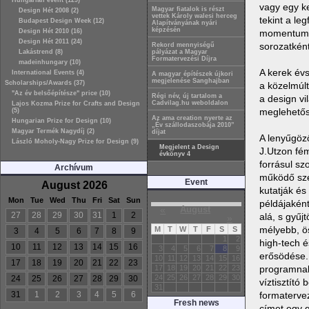
Hungarian event (129)
vagy egy ke
Magyar fiatalok is részt
Design Hét 2008 (2)
vettek Károly walesi herceg
tekint a l
Budapest Design Week (12)
Alapítványának nyári
képzésén
Design Hét 2010 (16)
momentumok
Design Hét 2011 (24)
sorozatként
Rekord mennyiségű
Lakástrend (8)
pályázat a Magyar
Formatervezési Díjra
madeinhungary (10)
A kerek évs
International Events (4)
A magyar építészek újkori
megjelenése Sanghajban
Scholarships/Awards (37)
a közelmúlt
"Az év belsőépítésze" price (10)
Régi név, új tartalom a
a design vi
Cadvilag.hu weboldalon
Lajos Kozma Prize for Crafts and Design
meglehetős
(5)
Az ama creation nyerte az
Hungarian Prize for Design (10)
„Év szállodaszobája 2010”
Magyar Termék Nagydíj (2)
díjat
A lenyűgöző
László Moholy-Nagy Prize for Design (9)
Megjelent a Design
J.Utzon fém
évkönyv 4
forrásul sz
Archívum
működő sze
Event
August 2026
kutatják és
Mon
Tue
Wed
Thu
Fri
Sat
Sun
példájaként
«
August
27
28
29
30
31
1
2
alá, s gyűj
»
mélyebb, ös
M
T
W
T
F
S
S
3
4
5
6
7
8
9
1
2
high-tech é
10
11
12
13
14
15
16
3
4
5
6
7
8
9
erősödése. 
10
11
12
13
14
15
16
17
18
19
20
21
22
23
programnak,
17
18
19
20
21
22
23
24
25
26
27
28
29
30
24
25
26
27
28
29
30
víztisztító
31
31
1
2
3
4
5
6
formatervez
Fresh news
címet egy g