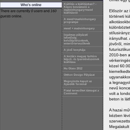
Kiállítás a kiállításban? -
Who's online
Képes beszámoló a
Először az
madeinhungary+meed
There are currently
0 users
and
160
kiállításról
történeti k
guests
online.
A meed+madeinhungary
alkotásokbó
programjai
különbözte
meed + madeinhungary
stílusirány
Izgalmas pályázati
irányulhat.
lehetőség
belsőépítészeknek,
jövőről, mi
enteriőrtervezőknek
futuriszti
A jövő konyhája
2010-ben a 
A kortárs magyar kultúra
képző- és Iparművészeinek
vérkeringé
kiállítása
közel 60.00
Hu Glass 2012
kiemelkedt
Otthon Design Pályázat
ugyanakkor 
Megnyitotta kapuit az
a legnagyob
Ajándék Terminál
nevű koncep
Fiatal tervezőket támogat a
volt a lond
Coninvest
beton is lát
A hazai műv
kézben lév
szervezetts
Megalakult