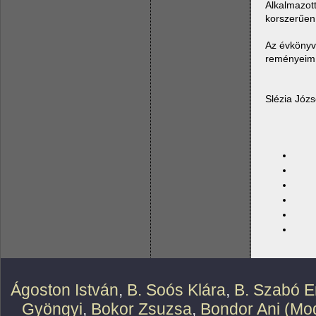
Alkalmazott
korszerűen 
Az évkönyv
reményeim 
Slézia Józs
Ágoston István
,
B. Soós Klára
,
B. Szabó E
Gyöngyi
,
Bokor Zsuzsa
,
Bondor Ani (Mod