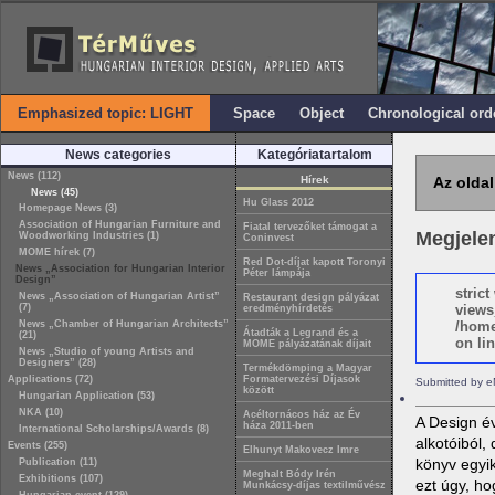
Emphasized topic: LIGHT
Space
Object
Chronological ord
News categories
Kategóriatartalom
News (112)
Hírek
Az oldal
News (45)
Hu Glass 2012
Homepage News (3)
Association of Hungarian Furniture and
Fiatal tervezőket támogat a
Megjele
Woodworking Industries (1)
Coninvest
MOME hírek (7)
Red Dot-díjat kapott Toronyi
News „Association for Hungarian Interior
Péter lámpája
Design”
stric
News „Association of Hungarian Artist”
Restaurant design pályázat
(7)
views
eredményhírdetés
News „Chamber of Hungarian Architects”
/home
Átadták a Legrand és a
(21)
on lin
MOME pályázatának díjait
News „Studio of young Artists and
Designers” (28)
Termékdömping a Magyar
Applications (72)
Formatervezési Díjasok
Submitted by e
között
Hungarian Application (53)
NKA (10)
Acéltornácos ház az Év
A Design év
háza 2011-ben
International Scholarships/Awards (8)
alkotóiból,
Events (255)
Elhunyt Makovecz Imre
könyv egyik
Publication (11)
Meghalt Bódy Irén
Exhibitions (107)
ezt úgy, h
Munkácsy-díjas textilművész