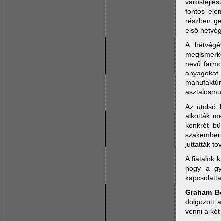
városfejle
fontos ele
részben geo
első hétvég
A hétvégé
megismerke
nevű farmo
anyagokat 
manufaktú
asztalosmu
Az utolsó 
alkották m
konkrét bü
szakember.
juttatták to
A fiatalok
hogy a gy
kapcsolatta
Graham Be
dolgozott 
venni a két