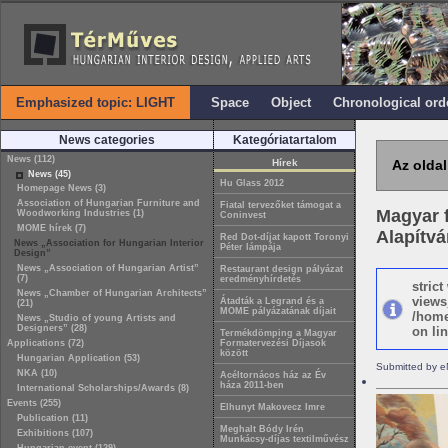
Emphasized topic: LIGHT
Space
Object
Chronological ord
News categories
Kategóriatartalom
News (112)
Hírek
Az oldal
News (45)
Hu Glass 2012
Homepage News (3)
Association of Hungarian Furniture and
Fiatal tervezőket támogat a
Magyar f
Woodworking Industries (1)
Coninvest
MOME hírek (7)
Alapítv
Red Dot-díjat kapott Toronyi
News „Association for Hungarian Interior
Péter lámpája
Design”
News „Association of Hungarian Artist”
Restaurant design pályázat
(7)
eredményhírdetés
stric
News „Chamber of Hungarian Architects”
views
Átadták a Legrand és a
(21)
MOME pályázatának díjait
/home
News „Studio of young Artists and
Designers” (28)
on lin
Termékdömping a Magyar
Applications (72)
Formatervezési Díjasok
között
Hungarian Application (53)
Submitted by e
NKA (10)
Acéltornácos ház az Év
háza 2011-ben
International Scholarships/Awards (8)
Events (255)
Elhunyt Makovecz Imre
Publication (11)
Meghalt Bódy Irén
Exhibitions (107)
Munkácsy-díjas textilművész