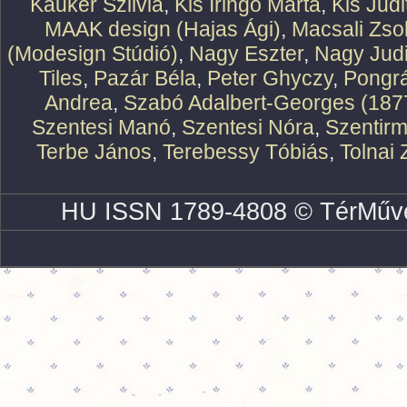
Kauker Szilvia
,
Kis Iringó Márta
,
Kis Judi
MAAK design (Hajas Ági)
,
Macsali Zsol
(Modesign Stúdió)
,
Nagy Eszter
,
Nagy Judi
Tiles
,
Pazár Béla
,
Peter Ghyczy
,
Pongr
Andrea
,
Szabó Adalbert-Georges (187
Szentesi Manó
,
Szentesi Nóra
,
Szentirm
Terbe János
,
Terebessy Tóbiás
,
Tolnai 
HU ISSN 1789-4808 © TérMűve