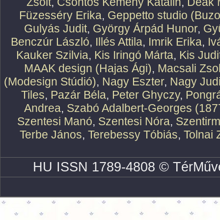
Zsolt
,
Csontos Kemény Katalin
,
Deák 
Füzesséry Erika
,
Geppetto studio (Buzo
Gulyás Judit
,
György Árpád Hunor
,
Gy
Benczúr László
,
Illés Attila
,
Imrik Erika
,
Iv
Kauker Szilvia
,
Kis Iringó Márta
,
Kis Judi
MAAK design (Hajas Ági)
,
Macsali Zsol
(Modesign Stúdió)
,
Nagy Eszter
,
Nagy Judi
Tiles
,
Pazár Béla
,
Peter Ghyczy
,
Pongr
Andrea
,
Szabó Adalbert-Georges (187
Szentesi Manó
,
Szentesi Nóra
,
Szentirm
Terbe János
,
Terebessy Tóbiás
,
Tolnai 
HU ISSN 1789-4808 © TérMűve