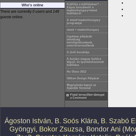
Kiállítás a kiállításban? -
Who's online
Képes beszámoló a
madeinhungary+meed
There are currently
0 users
and
148
kiállításról
guests
online.
A meed+madeinhungary
programjai
meed + madeinhungary
Izgalmas pályázati
lehetőség
belsőépítészeknek,
enteriőrtervezőknek
A jövő konyhája
A kortárs magyar kultúra
képző- és Iparművészeinek
kiállítása
Hu Glass 2012
Otthon Design Pályázat
Megnyitotta kapuit az
Ajándék Terminál
Fiatal tervezőket támogat
a Coninvest
Ágoston István
,
B. Soós Klára
,
B. Szabó E
Gyöngyi
,
Bokor Zsuzsa
,
Bondor Ani (Mod