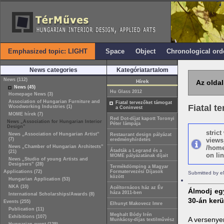
Emphasized topic: LIGHT
Space
Object
Chronological ord
News categories
Kategóriatartalom
News (112)
Hírek
Az oldal
News (45)
Hu Glass 2012
Homepage News (3)
Association of Hungarian Furniture and
Fiatal tervezőket támogat
Fiatal t
Woodworking Industries (1)
a Coninvest
MOME hírek (7)
Red Dot-díjat kapott Toronyi
News „Association for Hungarian Interior
Péter lámpája
Design”
stric
News „Association of Hungarian Artist”
Restaurant design pályázat
(7)
views
eredményhírdetés
News „Chamber of Hungarian Architects”
/home
Átadták a Legrand és a
(21)
on lin
MOME pályázatának díjait
News „Studio of young Artists and
Designers” (28)
Termékdömping a Magyar
Applications (72)
Formatervezési Díjasok
Submitted by e
között
Hungarian Application (53)
NKA (10)
Acéltornácos ház az Év
Álmodj egy
háza 2011-ben
International Scholarships/Awards (8)
30-án kerü
Events (255)
Elhunyt Makovecz Imre
Publication (11)
Meghalt Bódy Irén
Exhibitions (107)
A verseny
e
Munkácsy-díjas textilművész