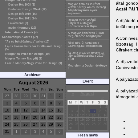
Hungarian event (129)
által gond
Magyar fiatalok is részt
Design Hét 2008 (2)
vettek Károly walesi herceg
Aczél Pál
Budapest Design Week (12)
Alapítványának nyári
képzésén
Design Hét 2010 (16)
Design Hét 2011 (24)
A díjátadó 
Rekord mennyiségű
Lakástrend (8)
pályázat a Magyar
belül meg i
Formatervezési Díjra
madeinhungary (10)
International Events (4)
A magyar építészek újkori
megjelenése Sanghajban
Scholarships/Awards (37)
A Coninvest
"Az év belsőépítésze" price (10)
Régi név, új tartalom a
bizottság 
Cadvilag.hu weboldalon
Lajos Kozma Prize for Crafts and Design
Cifrakert cí
(5)
Az ama creation nyerte az
Hungarian Prize for Design (10)
„Év szállodaszobája 2010”
Magyar Termék Nagydíj (2)
díjat
A díjazotta
László Moholy-Nagy Prize for Design (9)
Megjelent a Design évkönyv
Coninvestn
4
Archívum
A pályázat
Event
August 2026
Mon
Tue
Wed
Thu
Fri
Sat
Sun
A pályázat
«
August
27
28
29
30
31
1
2
támogatni a
»
M
T
W
T
F
S
S
3
4
5
6
7
8
9
1
2
10
11
12
13
14
15
16
3
4
5
6
7
8
9
10
11
12
13
14
15
16
17
18
19
20
21
22
23
17
18
19
20
21
22
23
24
25
26
27
28
29
30
24
25
26
27
28
29
30
31
31
1
2
3
4
5
6
Fresh news